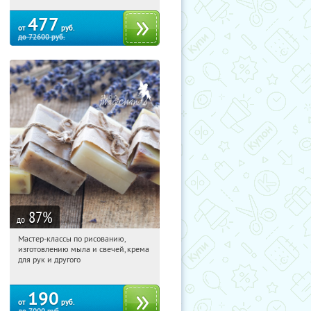
477
от
руб.
до
72600
руб.
87
%
до
Мастер-классы по рисованию,
06:27:56
Купили:
90
изготовлению мыла и свечей, крема
Новослободская
для рук и другого
190
от
руб.