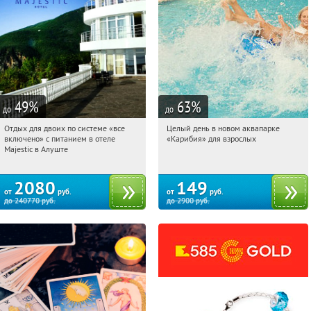
49
%
63
%
до
до
Отдых для двоих по системе «все
Целый день в новом аквапарке
06:27:56
Купили:
3
06:27:56
Купили:
4177
включено» с питанием в отеле
«Карибия» для взрослых
Перово
Крым, г. Алушта, пгт. Партенит, ул.
Majestic в Алуште
Партенитская, д. 14А
2080
149
от
руб.
от
руб.
до
240770
руб.
до
2900
руб.