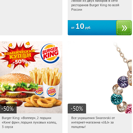
Любой из двух наборов в сети
06:27:56
06:27:56
Купили:
8722
ресторанов Burger King по всей
России
10
от
руб.
-50
%
-50
%
Burger King: «Воппер», 2 порции
Все украшения Swarovski от
06:27:56
Купили:
7553
06:27:56
Купили:
7089
«Кинг фри», порция луковых колец,
интернет-магазина «J&J» за
Екатеринбург
3 соуса
полцены!