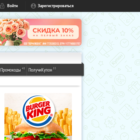
Войти
Зарегистрироваться
48
83
Промокоды
ПолучиКупон