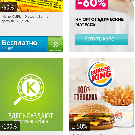
-60
%
Меню KillFish Discount Bar по
06:27:56
Получили:
12494
доступным ценам!
Бесплатно
100
руб.
-100
%
50
%
до