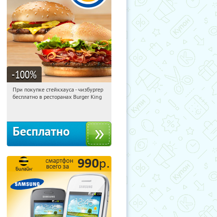
-100
%
При покупке стейкхауса - чизбургер
06:27:56
Получили:
4041
бесплатно в ресторанах Burger King
Екатеринбург
Бесплатно