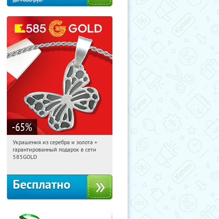
до
7000
руб.
-65
%
Украшения из серебра и золота +
06:27:56
Получили:
4842
гарантированный подарок в сети
Москва, Россия
585GOLD
Бесплатно