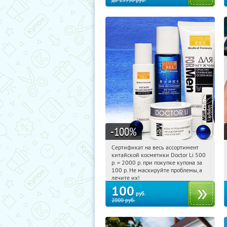
до
13990
руб.
-100
%
Сертификат на весь ассортимент
06:27:56
Купили:
5010
китайской косметики Doctor Li 500
р. = 2000 р. при покупке купона за
100 р. Не маскируйте проблемы, а
лечите их!
100
руб.
2000
руб.