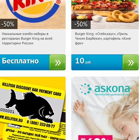
-50
%
-50
%
Уникальные комбо-наборы в
Burger King: «Стейкхаус», «Гриль
06:27:56
Получили:
25660
06:27:56
Купили:
18007
ресторанах Burger King на всей
Чикен Барбекю», картофель «Кинг
Россия
Екатеринбург
территории России
фри»
Бесплатно
10
руб.