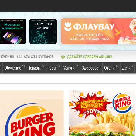
КУПИЛИ:
141 674 839
КУПОНОВ
ДАВАЙТЕ СДЕЛАЕМ АКЦИЮ!
1
31
26
13
12
1
16
6
Обучение
Товары
Туры
Услуги
Здоровье
Отели
Дети