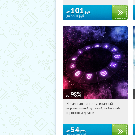
101
от
руб.
до
5380
руб.
98
%
до
Натальная карта, кулинарный,
06:27:56
Купили:
424
персональный, детский, любовный
Россия
гороскоп и другое
54
от
руб.