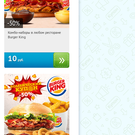
-50
%
Комбо-наборы в любом ресторане
06:27:56
Купили:
12911
Burger King
10
руб.