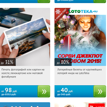
до
33600
руб.
31
%
80
%
до
до
Печать фотографий или картин на
Лотерейные билеты от крупнейших
06:27:56
Купили:
60
06:27:56
Купили:
4880
холсте, пенокартоне или матовой
лотерей мира на LotoTeka
Электрозаводская
фотобумаге
98
40
от
руб.
от
руб.
до
8352
руб.
до
945
руб.