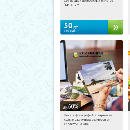
Сет из двух лотерейных билетов
06:27:56
Купили:
10116
“БИГАБУМ”
50
руб.
150
руб.
60
%
до
Печать фотографий и картин на
06:27:56
Купили:
369
холсте различных размеров от
Россия
«Красотища 48»