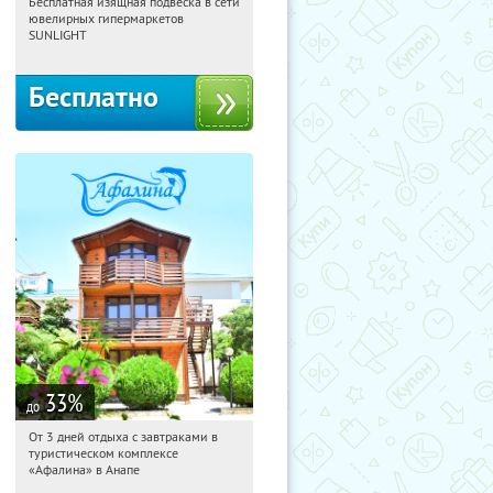
Бесплатная изящная подвеска в сети
06:27:56
Получили:
7877
ювелирных гипермаркетов
Москва, Россия
SUNLIGHT
Бесплатно
33
%
до
От 3 дней отдыха с завтраками в
06:27:56
Купили:
11
туристическом комплексе
Краснодарский край, г. Анапа,
«Афалина» в Анапе
Пионерский пр-т, д. 116