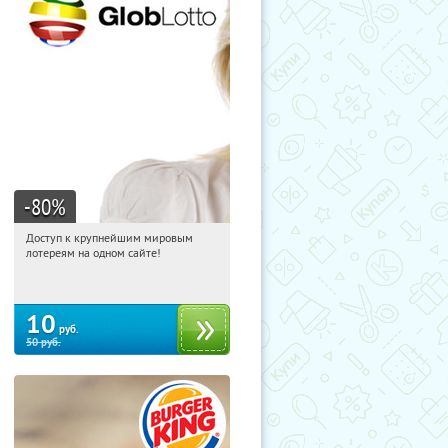
-80
%
Доступ к крупнейшим мировым
06:27:56
Купили:
4234
лотереям на одном сайте!
10
руб.
50
руб.