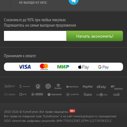
не выходя из чата:
Сэкономьте до 90% при любых покупках
Подпишитесь на самые выгодные предложения
Принимаем к оплате:
2010-2026 © КупиКупон. Все права защищены.
Все права на товарный знак "КупиКупон" и на сайт www.kupikupon.ru принадлежат
OOO «Агентство цифровых решений» ИНН 7705523387, ОГРН 1127747063212