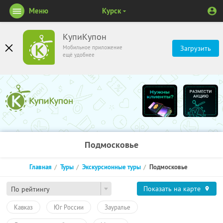
Меню
Курск
КупиКупон
Мобильное приложение
Загрузить
ещё удобнее
Подмосковье
Главная
Туры
Экскурсионные туры
Подмосковье
Показать на карте
По рейтингу
Кавказ
Юг России
Зауралье