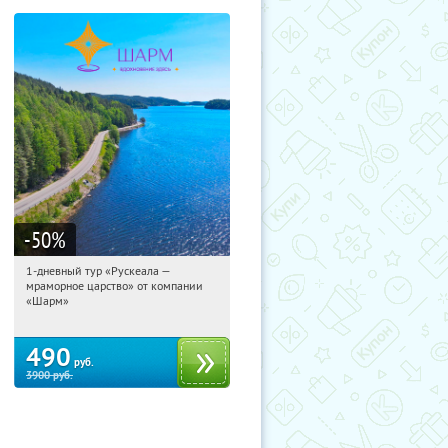
-50
%
1-дневный тур «Рускеала —
03:18:47
Купили:
48
мраморное царство» от компании
Достоевская
«Шарм»
490
руб.
3900
руб.