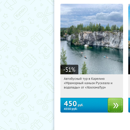
-51
%
Автобусный тур в Карелию
03:18:47
Купили:
24
«Мраморный каньон Рускеала и
Сенная площадь
водопады» от «ХохломаТур»
450
руб.
4550
руб.