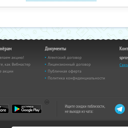
тнёрам
Документы
Кон
елаем акцию!
Агентский договор
spro
е, как Вебмастер
Лицензионный договор
Связ
е акции
Публичная оферта
Политика конфиденциальности
Ищите скидки поблизости,
не выходя из чата: