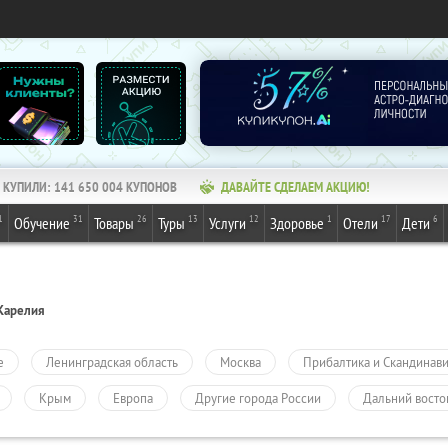
КУПИЛИ:
141 650 004
КУПОНОВ
ДАВАЙТЕ СДЕЛАЕМ АКЦИЮ!
1
31
26
13
12
1
17
6
Обучение
Товары
Туры
Услуги
Здоровье
Отели
Дети
Карелия
е
Ленинградская область
Москва
Прибалтика и Скандинав
Крым
Европа
Другие города России
Дальний восто