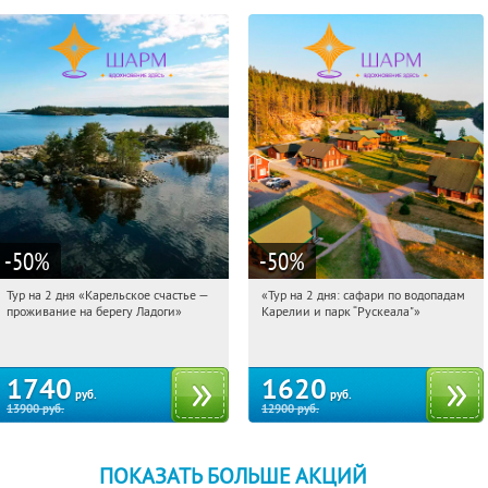
-50
%
-50
%
Тур на 2 дня «Карельское счастье —
«Тур на 2 дня: сафари по водопадам
03:18:47
Купили:
39
03:18:47
Купили:
6
проживание на берегу Ладоги»
Карелии и парк “Рускеала"»
Достоевская
Достоевская
1740
1620
руб.
руб.
13900
руб.
12900
руб.
ПОКАЗАТЬ БОЛЬШЕ АКЦИЙ