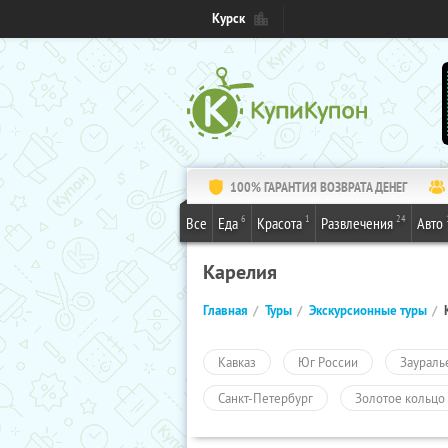
Курск
100% ГАРАНТИЯ ВОЗВРАТА ДЕНЕГ
6
1
24
Все
Еда
Красота
Развлечения
Авто
Карелия
Главная
Туры
Экскурсионные туры
Кавказ
Юг России
Заураль
Санкт-Петербург
Золотое кольцо