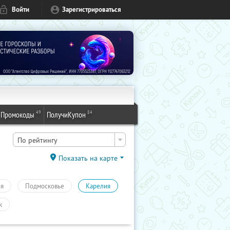
Войти
Зарегистрироваться
49
84
Промокоды
ПолучиКупон
По рейтингу
Показать на карте
ия
Подмосковье
Карелия
к