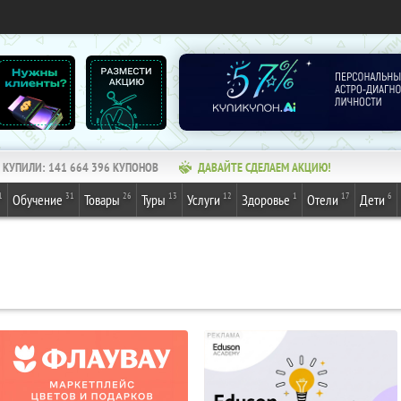
КУПИЛИ:
141 664 396
КУПОНОВ
ДАВАЙТЕ СДЕЛАЕМ АКЦИЮ!
1
31
26
13
12
1
17
6
Обучение
Товары
Туры
Услуги
Здоровье
Отели
Дети