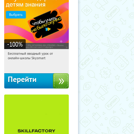
-100
%
Бесплатный вводный урок от
15:10:25
Получи первым!
онлайн-школы Skysmart
Россия
Перейти