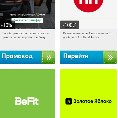
-10
%
-100
%
Любой трансфер от сервиса заказа
Размещение вашей вакансии на 30
15:10:25
Получи первым!
15:10:25
Получи первым!
трансферов из аэропортов i'way
дней на сайте HeadHunter
Россия
Россия
Промокод
Перейти