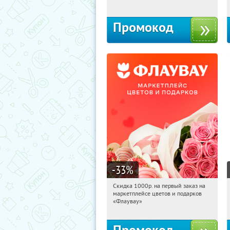
Промокод
-33
%
Скидка 1000р. на первый заказ на
15:10:25
Получили:
18
маркетплейсе цветов и подарков
Россия
«Флаувау»