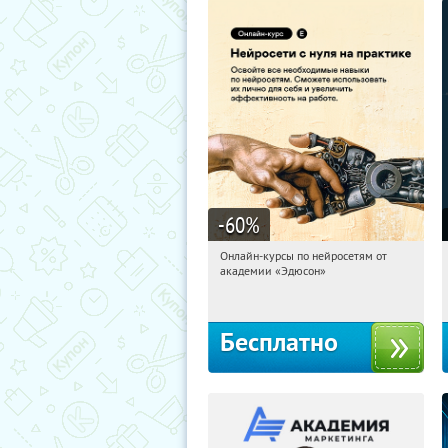
-60
%
Онлайн-курсы по нейросетям от
15:10:25
Получили:
6
академии «Эдюсон»
Москва
Бесплатно