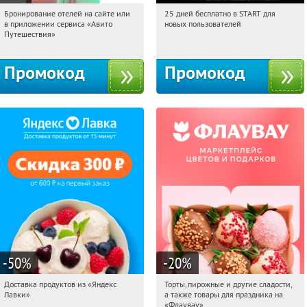
Бронирование отелей на сайте или
25 дней бесплатно в START для
15:10:25
Получи первым!
15:10:25
Получи первым!
в приложении сервиса «Авито
новых пользователей
Россия
Россия
Путешествия»
Промокод
Промокод
-50
%
-20
%
Доставка продуктов из «Яндекс
Торты, пирожные и другие сладости,
15:10:25
Получили:
5
15:10:25
Получили:
6
Лавки»
а также товары для праздника на
Россия
Россия
«Флаувау»