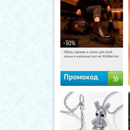
-30
%
Обувь, одежда и сумки для всей
15:10:25
Получили:
31
семьи в магазине kari на Wildberries
Россия
Промокод