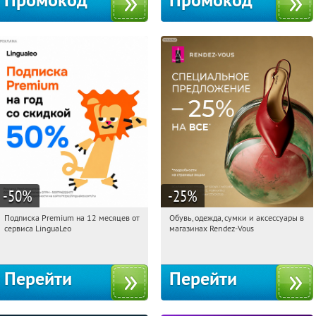
Промокод
Промокод
-50
%
-25
%
Подписка Premium на 12 месяцев от
Обувь, одежда, сумки и аксессуары в
15:10:25
Получи первым!
15:10:25
Получили:
3
сервиса LinguaLeo
магазинах Rendez-Vous
Россия
Россия
Перейти
Перейти