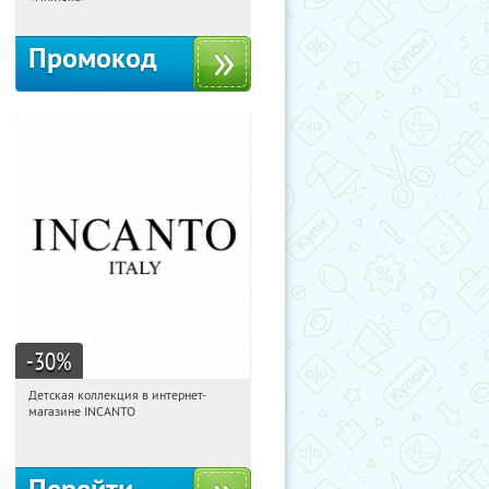
Промокод
-30
%
Детская коллекция в интернет-
15:10:25
Получи первым!
магазине INCANTO
Россия