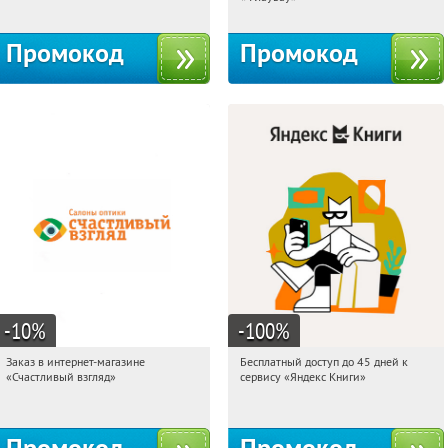
Промокод
Промокод
-10
%
-100
%
Заказ в интернет-магазине
Бесплатный доступ до 45 дней к
15:10:25
Получи первым!
15:10:25
Получи первым!
«Счастливый взгляд»
сервису «Яндекс Книги»
Россия
Россия