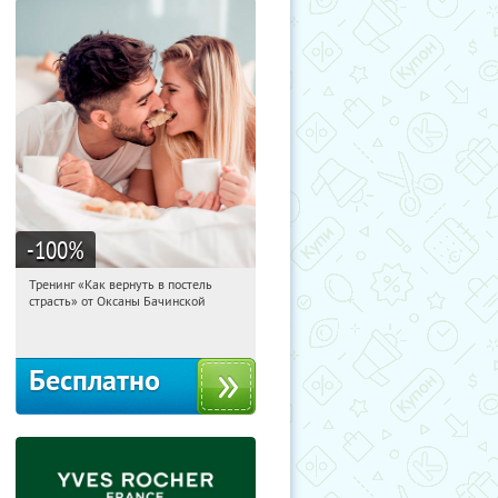
-100
%
Тренинг «Как вернуть в постель
15:10:25
Получили:
16
страсть» от Оксаны Бачинской
Россия
Бесплатно