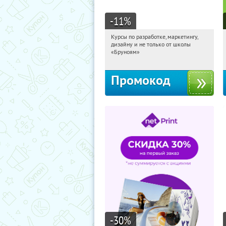
-11
%
Курсы по разработке, маркетингу,
15:10:25
Получи первым!
дизайну и не только от школы
Россия
«Бруноям»
Промокод
-30
%