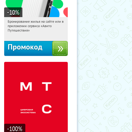
-10
%
Бронирование жилья на сайте или в
15:10:25
Получили:
11
приложении сервиса «Авито
Россия
Путешествия»
Промокод
-100
%