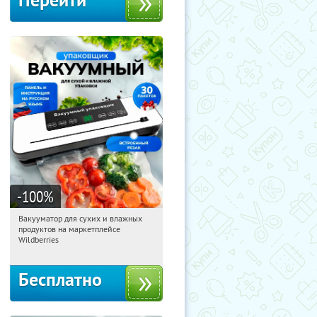
Перейти
-100
%
Вакууматор для сухих и влажных
15:10:25
Получили:
186
продуктов на маркетплейсе
Россия
Wildberries
Бесплатно