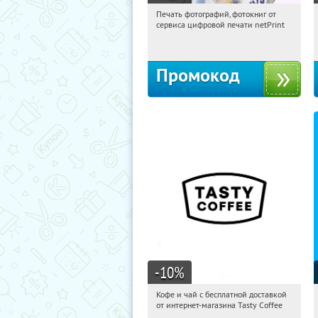
Печать фотографий, фотокниг от
15:10:25
Получили:
4
сервиса цифровой печати netPrint
Россия
Промокод
-10
%
Кофе и чай с бесплатной доставкой
15:10:25
Получи первым!
от интернет-магазина Tasty Coffee
Россия