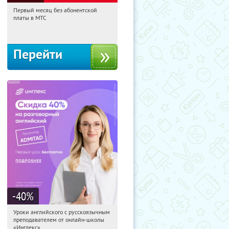
Первый месяц без абонентской
15:10:25
Получи первым!
платы в МТС
Россия
Перейти
-40
%
Уроки английского с русскоязычным
15:10:25
Получи первым!
преподавателем от онлайн-школы
Россия
«Инглекс»