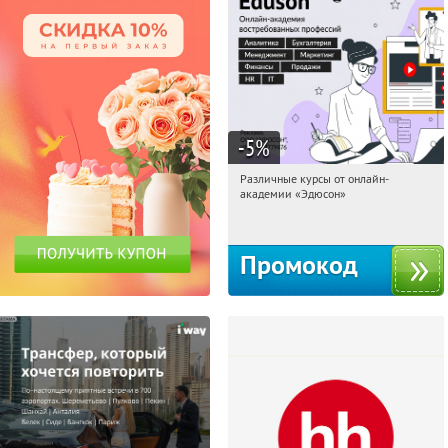
-5
%
Различные курсы от онлайн-
15:10:25
Получили:
2
академии «Эдюсон»
Россия
Промокод