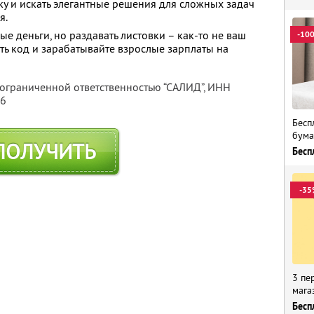
ику и искать элегантные решения для сложных задач
я.
 деньги, но раздавать листовки – как-то не ваш
-10
ть код и зарабатывайте взрослые зарплаты на
 ограниченной ответственностью “САЛИД”,
ИНН
76
Бесп
бума
ПОЛУЧИТЬ
Бесп
-35
3 пе
мага
Бесп