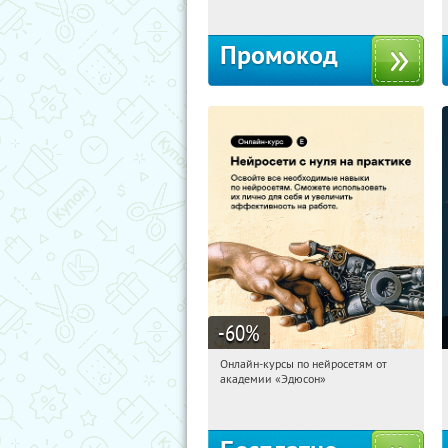
Промокод
-60
%
Онлайн-курсы по нейросетям от
05:04:57
Получили:
6
академии «Эдюсон»
Москва