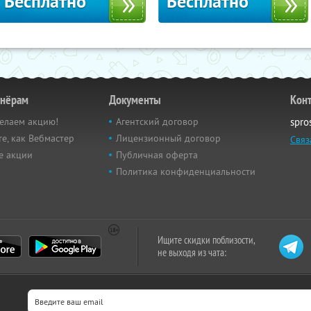
Бесплатно
Бесплатно
тнёрам
Документы
Кон
елаем акцию!
Агентский договор
spro
е, как Вебмастер
Лицензионный договор
Связ
е акции
Публичная оферта
Политика конфиденциальности
Ищите скидки поблизости,
не выходя из чата: