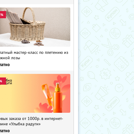
0%
латный мастер-класс по плетению из
жной лозы
латно
%
рвых заказа от 1000р. в интернет-
зине «Улыбка радуги»
латно