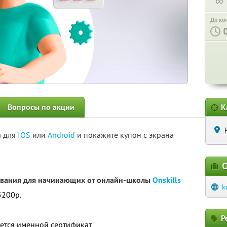
∞
До ко
Вопросы по акции
К
а для
IOS
или
Android
и покажите купон с экрана
О
ования для начинающих от онлайн-школы
Onskills
k
5200р.
Р
ется именной сертификат