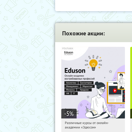
Похожие акции:
-5
%
Различные курсы от онлайн-
05:04:57
Получили:
2
академии «Эдюсон»
Россия