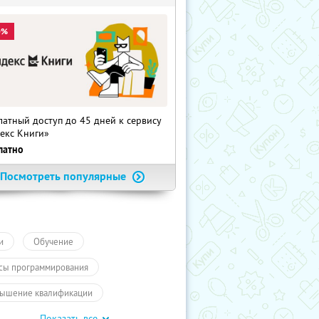
0%
латный доступ до 45 дней к сервису
екс Книги»
латно
Посмотреть популярные
и
Обучение
сы программирования
ышение квалификации
Показать все
айн-курсы
ПолучиКупон