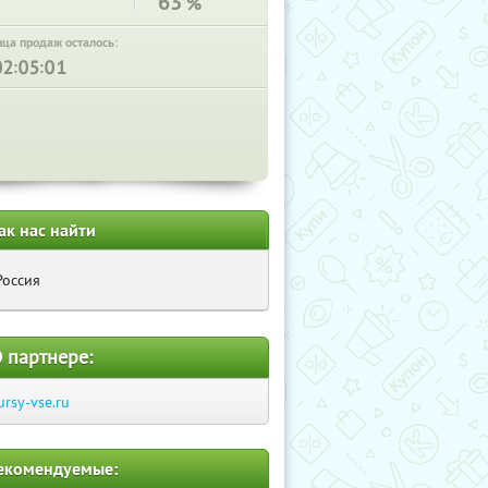
63
%
нца продаж осталось:
:
:
ак нас найти
Россия
 партнере:
ursy-vse.ru
екомендуемые: