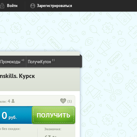
Войти
Зарегистрироваться
48
83
Промокоды
ПолучиКупон
kills. Курск
4
(1)
или:
0
руб.
 без скидки:
Экономия: