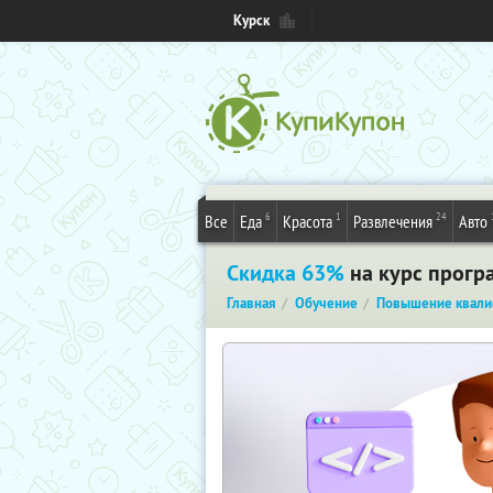
Курск
6
1
24
Все
Еда
Красота
Развлечения
Авто
Скидка 63%
на курс прогр
Главная
Обучение
Повышение квали