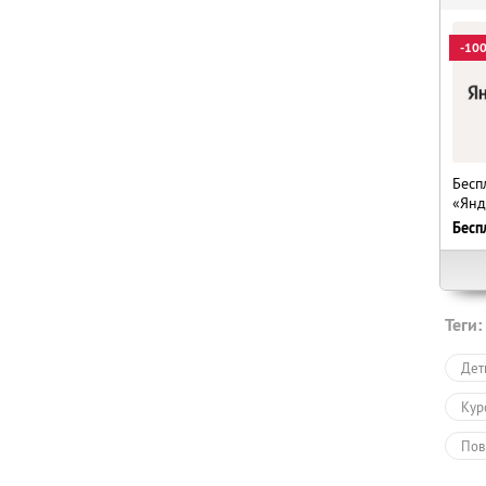
-10
Бесп
«Янд
Бесп
Теги:
Дет
Кур
Пов
Онл