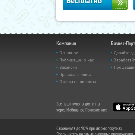
Бесплатно
Компания
Бизнес-Пар
Основное
Давайте сд
Публикации о нас
Заработайт
Вакансии
Прошедши
Правила сервиса
Ответы на вопросы
Все наши купоны доступны
через Мобильное Приложение:
Сэкономьте до 90% при любых покупках
Подпишитесь на самые выгодные предложения