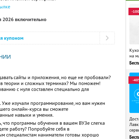
сылке
-10
я 2026 включительно
ся купоном
Кухо
на м
НИИ
Бесп
здавать сайты и приложения, но еще не пробовали?
-40
ь в теории и сложных терминах? Мы поможем!
ванию с нуля составлен специально для
 Уже изучали программирование, но вам нужен
шего онлайн-курса вы сможете
анные навыки и умения.
Дост
ь, что программы обучения в вашем ВУЗе слегка
Лавк
йдете работу? Попробуйте себя в
серв
ым специалистам наниматели готовы хорошо
Бесп