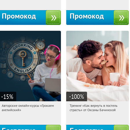
Промокод
Промокод
-15
%
-100
%
Авторские онлайн-курсы «Грокаем
Тренинг «Как вернуть в постель
05:04:57
Получили:
4
05:04:57
Получили:
16
английский»
страсть» от Оксаны Бачинской
Россия
Россия