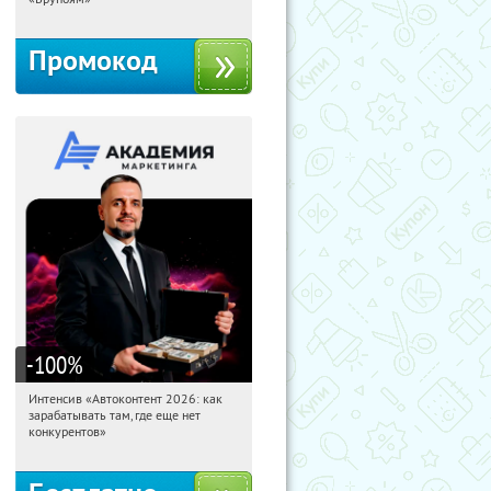
Промокод
-100
%
Интенсив «Автоконтент 2026: как
05:04:57
Получили:
4
зарабатывать там, где еще нет
Россия
конкурентов»