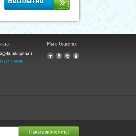
Бесплатно
такты
Мы в Соцсетях
si@kupikupon.ru
аться с нами