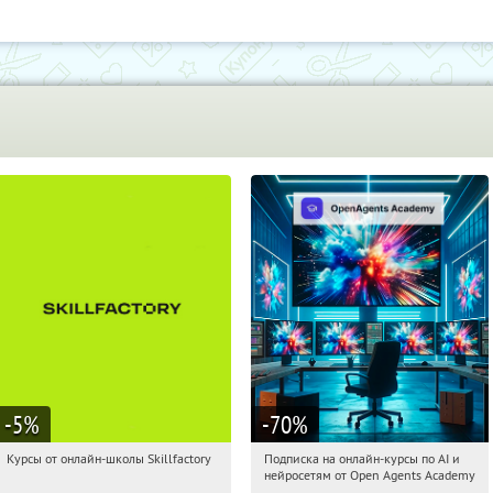
Обу
-5
%
-70
%
Курсы от онлайн-школы Skillfactory
Подписка на онлайн-курсы по AI и
05:04:57
Получи первым!
05:04:57
Получили:
18
нейросетям от Open Agents Academy
Россия
Россия