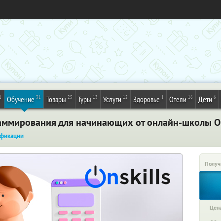
1
31
25
13
12
1
16
6
Обучение
Товары
Туры
Услуги
Здоровье
Отели
Дети
аммирования для начинающих от онлайн-школы Ons
фикации
Получ
Цена