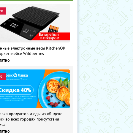
0%
нные электронные весы KitchenOK
аркетплейсе Wildberries
латно
%
авка продуктов и еды из «Яндекс
и» во всех городах присутствия
иса
латно