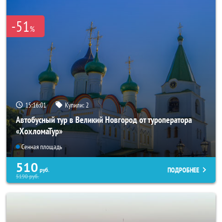
-51
%
15:16:00
Купили:
2
Автобусный тур в Великий Новгород от туроператора
«ХохломаТур»
Сенная площадь
510
ПОДРОБНЕЕ
руб.
5190
руб.