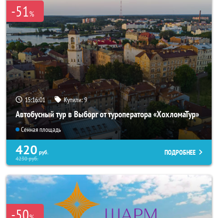
-51
%
15:16:00
Купили:
9
Автобусный тур в Выборг от туроператора «ХохломаТур»
Сенная площадь
420
ПОДРОБНЕЕ
руб.
4230
руб.
-50
%