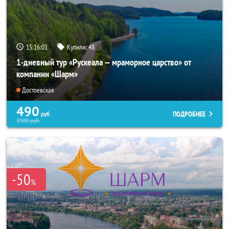
15:16:00
Купили:
48
1-дневный тур «Рускеала — мраморное царство» от
компании «Шарм»
Достоевская
490
ПОДРОБНЕЕ
руб.
3900
руб.
-50
%