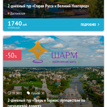
2-дневный тур «Старая Русса и Великий Новгород»
Достоевская
1740
ПОДРОБНЕЕ
руб.
13900
руб.
-50
%
15:16:00
Купили:
30
2-дневный тур «Тверь и Торжок: путешествие по
государевой дороге»