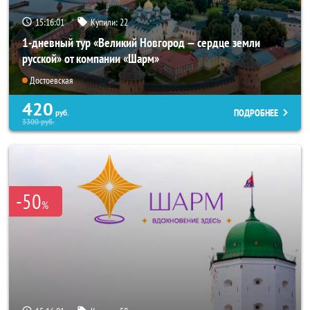
15:16:00
Купили:
22
1-дневный тур «Великий Новгород — сердце земли
русской» от компании «Шарм»
Достоевская
420
ПОДРОБНЕЕ
руб.
3300
руб.
-50
%