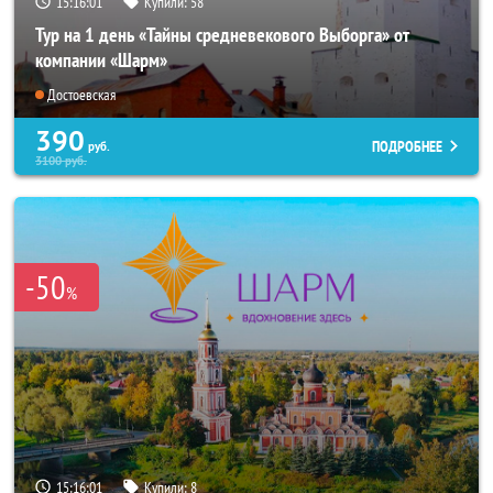
15:16:00
Купили:
58
Тур на 1 день «Тайны средневекового Выборга» от
компании «Шарм»
Достоевская
390
ПОДРОБНЕЕ
руб.
3100
руб.
-50
%
15:16:00
Купили:
8