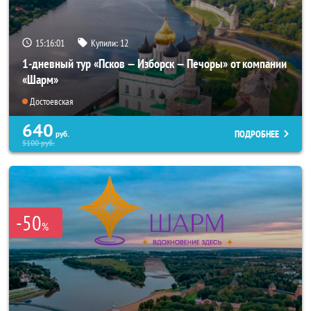
15:16:00
Купили:
12
1-дневный тур «Псков — Изборск — Печоры» от компании
«Шарм»
Достоевская
640
ПОДРОБНЕЕ
руб.
5100
руб.
-50
%