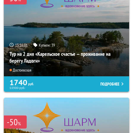
15:16:00
Купили:
39
Тур на 2 дня «Карельское счастье — проживание на
берегу Ладоги»
Достоевская
1740
ПОДРОБНЕЕ
руб.
13900
руб.
-50
%