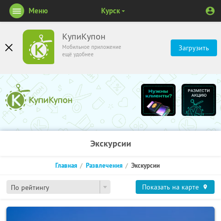
Меню
Курск
КупиКупон
Мобильное приложение
Загрузить
ещё удобнее
Экскурсии
Главная
Развлечения
Экскурсии
Показать на карте
По рейтингу