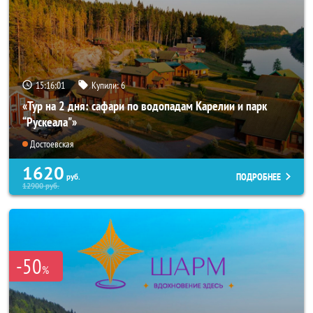
15:16:00
Купили:
6
«Тур на 2 дня: сафари по водопадам Карелии и парк
“Рускеала"»
Достоевская
1620
ПОДРОБНЕЕ
руб.
12900
руб.
-50
%