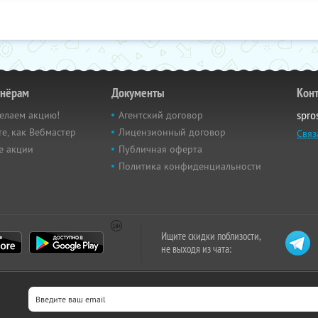
тнёрам
Документы
Кон
елаем акцию!
Агентский договор
spro
е, как Вебмастер
Лицензионный договор
Связ
е акции
Публичная оферта
Политика конфиденциальности
Ищите скидки поблизости,
не выходя из чата: