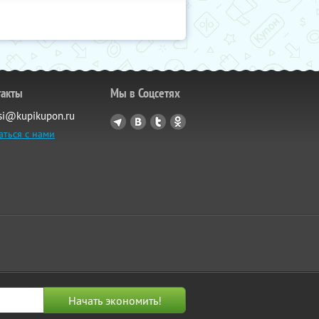
такты
Мы в Соцсетях
si@kupikupon.ru
аться с нами