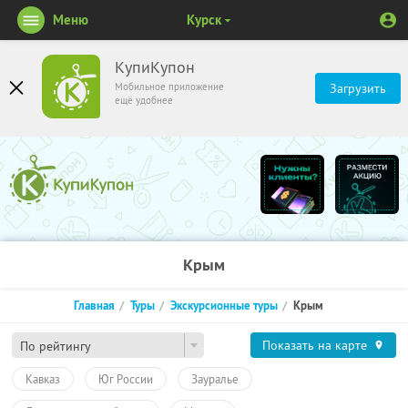
Меню
Курск
КупиКупон
Мобильное приложение
Загрузить
ещё удобнее
Крым
Главная
Туры
Экскурсионные туры
Крым
Показать на карте
По рейтингу
Кавказ
Юг России
Зауралье