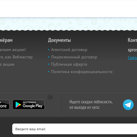
тнёрам
Документы
Кон
елаем акцию!
Агентский договор
spro
е, как Вебмастер
Лицензионный договор
Связ
е акции
Публичная оферта
Политика конфиденциальности
Ищите скидки поблизости,
не выходя из чата: