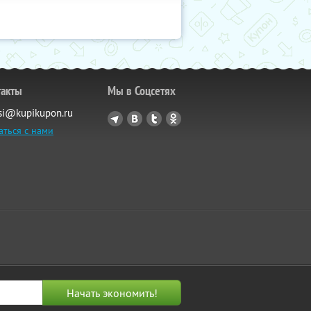
такты
Мы в Соцсетях
si@kupikupon.ru
аться с нами