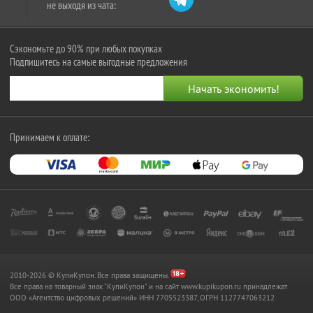
не выходя из чата:
Сэкономьте до 90% при любых покупках
Подпишитесь на самые выгодные предложения
Принимаем к оплате:
2010-2026 © КупиКупон. Все права защищены.
Все права на товарный знак "КупиКупон" и на сайт www.kupikupon.ru принадлежат
OOO «Агентство цифровых решений» ИНН 7705523387, ОГРН 1127747063212