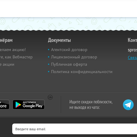
тнёрам
Документы
Кон
елаем акцию!
Агентский договор
spro
е, как Вебмастер
Лицензионный договор
Связ
е акции
Публичная оферта
Политика конфиденциальности
Ищите скидки поблизости,
не выходя из чата: