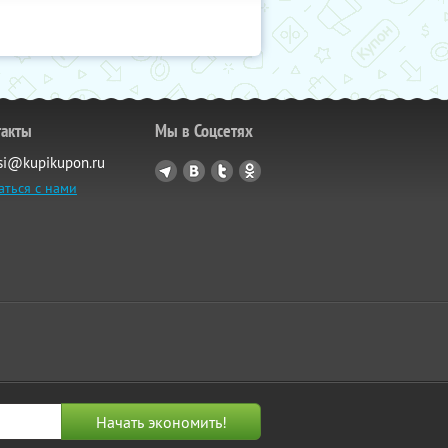
такты
Мы в Соцсетях
si@kupikupon.ru
аться с нами