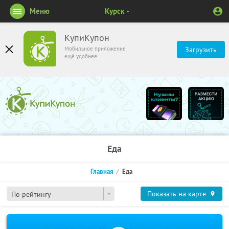
Меню
Курск
КупиКупон
Мобильное приложение
Загрузить
ещё удобнее
Еда
Главная
Еда
Показать на карте
По рейтингу