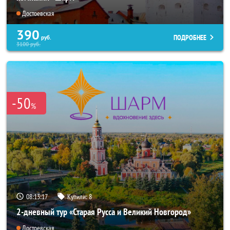
Достоевская
390
ПОДРОБНЕЕ
руб.
3100
руб.
-50
%
08:13:15
Купили:
8
2-дневный тур «Старая Русса и Великий Новгород»
Достоевская