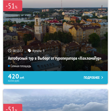
-51
%
08:13:15
Купили:
9
Автобусный тур в Выборг от туроператора «ХохломаТур»
Сенная площадь
420
ПОДРОБНЕЕ
руб.
4230
руб.
-51
%