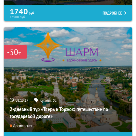
1740
ПОДРОБНЕЕ
руб.
13900
руб.
-50
%
08:13:15
Купили:
30
2-дневный тур «Тверь и Торжок: путешествие по
государевой дороге»
Достоевская