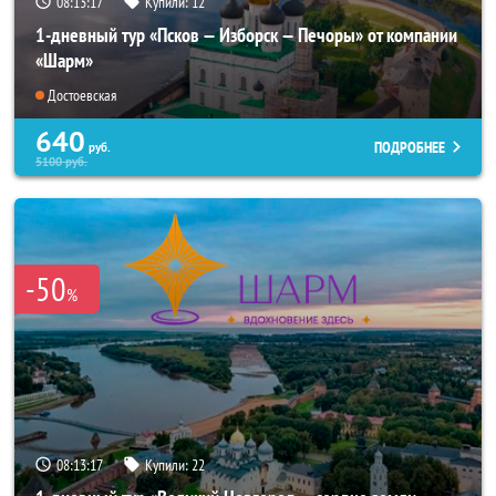
08:13:15
Купили:
12
1-дневный тур «Псков — Изборск — Печоры» от компании
«Шарм»
Достоевская
640
ПОДРОБНЕЕ
руб.
5100
руб.
-50
%
08:13:15
Купили:
22