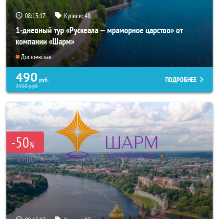
08:13:15
Купили:
48
1-дневный тур «Рускеала — мраморное царство» от
компании «Шарм»
Достоевская
490
ПОДРОБНЕЕ
руб.
3900
руб.
-50
%