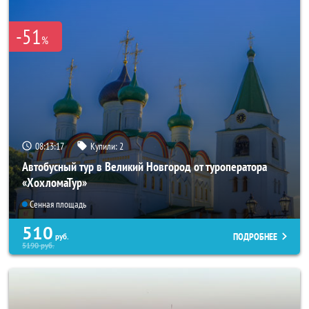
-51
%
08:13:15
Купили:
2
Автобусный тур в Великий Новгород от туроператора
«ХохломаТур»
Сенная площадь
510
ПОДРОБНЕЕ
руб.
5190
руб.