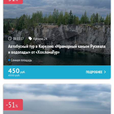
08:13:15
Купили:
24
Автобусный тур в Карелию «Мраморный каньон Рускеала
и водопады» от «ХохломаТур»
Сенная площадь
450
ПОДРОБНЕЕ
руб.
4550
руб.
-51
%