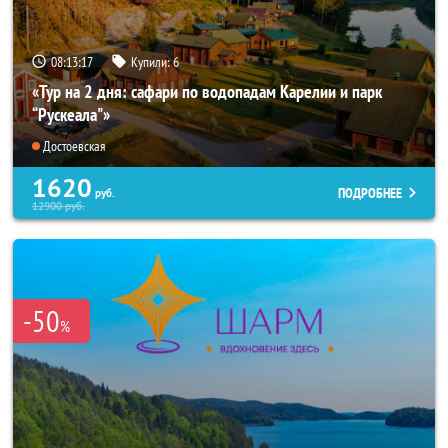
08:13:15
Купили:
6
«Тур на 2 дня: сафари по водопадам Карелии и парк
“Рускеала"»
Достоевская
1620
ПОДРОБНЕЕ
руб.
12900
руб.
-50
%