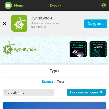
Меню
Курск
КупиКупон
Мобильное приложение
Загрузить
ещё удобнее
Туры
Главная
Туры
Показать на карте
По рейтингу