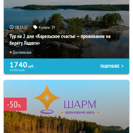
08:13:15
Купили:
39
Тур на 2 дня «Карельское счастье — проживание на
берегу Ладоги»
Достоевская
1740
ПОДРОБНЕЕ
руб.
13900
руб.
-50
%