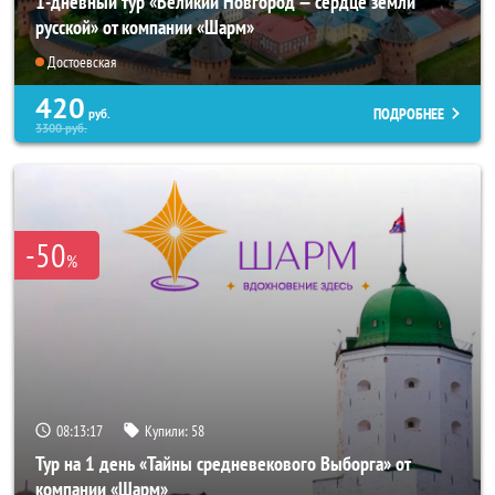
1-дневный тур «Великий Новгород — сердце земли
русской» от компании «Шарм»
Достоевская
420
ПОДРОБНЕЕ
руб.
3300
руб.
-50
%
08:13:15
Купили:
58
Тур на 1 день «Тайны средневекового Выборга» от
компании «Шарм»