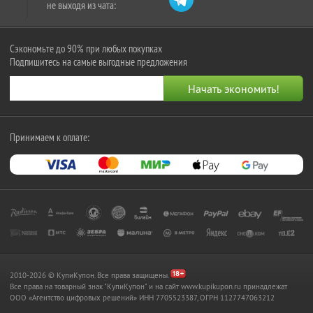
не выходя из чата:
Сэкономьте до 90% при любых покупках
Подпишитесь на самые выгодные предложения
Принимаем к оплате:
2010-2026 © КупиКупон. Все права защищены.
Все права на товарный знак "КупиКупон" и на сайт www.kupikupon.ru принадлежат
OOO «Агентство цифровых решений» ИНН 7705523387, ОГРН 1127747063212