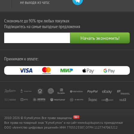
не выходя из чата:
Сэкономьте до 90% при любых покупках
Подпишитесь на самые выгодные предложения
Принимаем к оплате:
2010-2026 © КупиКупон. Все права защищены.
Все права на товарный знак "КупиКупон" и на сайт www.kupikupon.ru принадлежат
OOO «Агентство цифровых решений» ИНН 7705523387, ОГРН 1127747063212