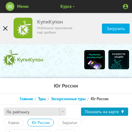
Меню
Курск
КупиКупон
Мобильное приложение
Загрузить
ещё удобнее
Юг России
Главная
Туры
Экскурсионные туры
Юг России
Показать на карте
По рейтингу
Кавказ
Юг России
Зауралье