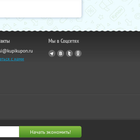
такты
Мы в Соцсетях
si@kupikupon.ru
аться с нами