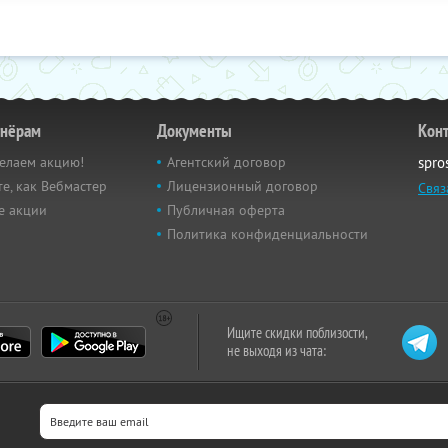
тнёрам
Документы
Кон
елаем акцию!
Агентский договор
spro
е, как Вебмастер
Лицензионный договор
Связ
е акции
Публичная оферта
Политика конфиденциальности
Ищите скидки поблизости,
не выходя из чата: