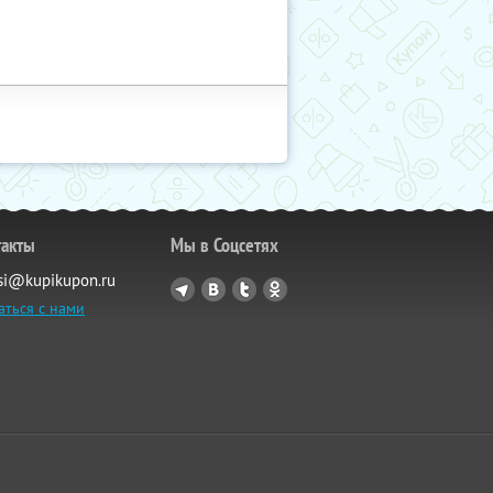
такты
Мы в Соцсетях
si@kupikupon.ru
аться с нами