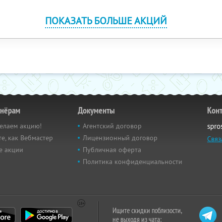
ПОКАЗАТЬ БОЛЬШЕ АКЦИЙ
тнёрам
Документы
Кон
елаем акцию!
Агентский договор
spro
е, как Вебмастер
Лицензионный договор
Связ
е акции
Публичная оферта
Политика конфиденциальности
Ищите скидки поблизости,
не выходя из чата: