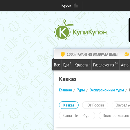
Курск
100% ГАРАНТИЯ ВОЗВРАТА ДЕНЕГ
7
1
24
Все
Еда
Красота
Развлечения
Авто
Кавказ
Главная
Туры
Экскурсионные туры
Кавказ
Юг России
Заураль
Санкт-Петербург
Золотое кольцо