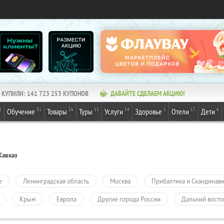
КУПИЛИ:
141 723 253
КУПОНОВ
ДАВАЙТЕ СДЕЛАЕМ АКЦИЮ!
1
31
26
13
14
1
17
6
Обучение
Товары
Туры
Услуги
Здоровье
Отели
Дети
Кавказ
е
Ленинградская область
Москва
Прибалтика и Скандинав
Крым
Европа
Другие города России
Дальний восто