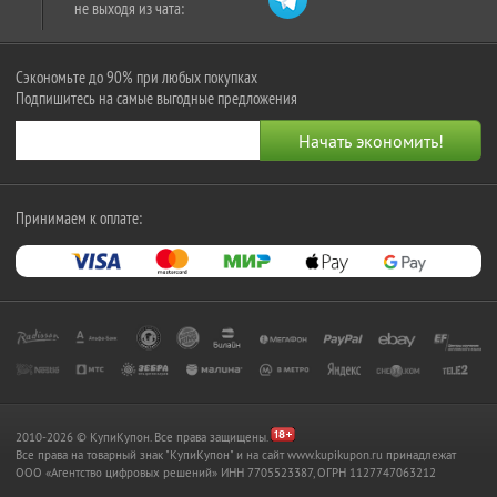
не выходя из чата:
Сэкономьте до 90% при любых покупках
Подпишитесь на самые выгодные предложения
Принимаем к оплате:
2010-2026 © КупиКупон. Все права защищены.
Все права на товарный знак "КупиКупон" и на сайт www.kupikupon.ru принадлежат
OOO «Агентство цифровых решений» ИНН 7705523387, ОГРН 1127747063212