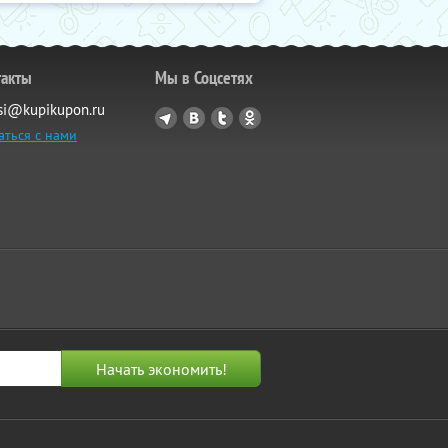
такты
Мы в Соцсетях
si@kupikupon.ru
аться с нами