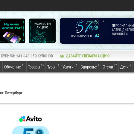
КУПИЛИ:
141 645 630
КУПОНОВ
ДАВАЙТЕ СДЕЛАЕМ АКЦИЮ!
1
31
26
13
12
1
17
6
Обучение
Товары
Туры
Услуги
Здоровье
Отели
Дети
кт-Петербург