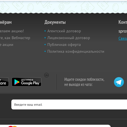
тнёрам
Документы
Кон
елаем акцию!
Агентский договор
spro
е, как Вебмастер
Лицензионный договор
Связ
е акции
Публичная оферта
Политика конфиденциальности
Ищите скидки поблизости,
не выходя из чата: