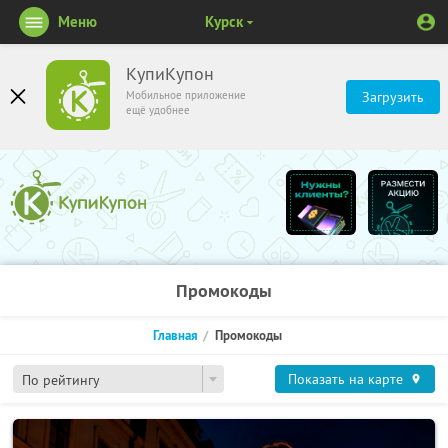
Меню
Курск
КупиКупон
Мобильное приложение
Загрузить
ещё удобнее
Промокоды
Главная
Промокоды
Показать на карте
По рейтингу