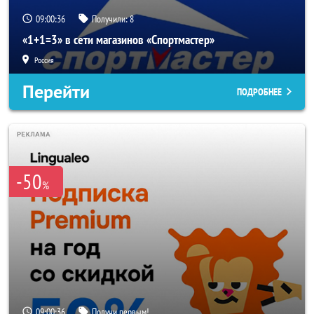
09:00:33
Получили:
8
«1+1=3» в сети магазинов «Спортмастер»
Россия
Перейти
ПОДРОБНЕЕ
-50
%
09:00:33
Получи первым!