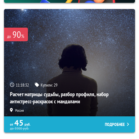
90
%
до
11:18:30
Купили:
29
Расчет матрицы судьбы, разбор профиля, набор
антистресс-раскрасок с мандалами
Россия
45
ПОДРОБНЕЕ
от
руб.
до
3900
руб.