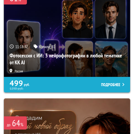
11:18:30
Купили:
81
Фотосессия с ИИ: 3 нейрофотографии в любой тематике
от KK AI
Россия
499
ПОДРОБНЕЕ
руб.
1290
руб.
64
%
до