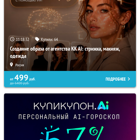
11:18:30
Купили:
64
Создание образа от агентства KK AI: стрижка, макияж,
одежда
Россия
499
ПОДРОБНЕЕ
от
руб.
до
6400
руб.