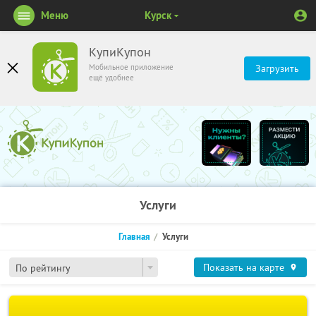
Меню
Курск
КупиКупон
Мобильное приложение
Загрузить
ещё удобнее
Услуги
Главная
Услуги
Показать на карте
По рейтингу