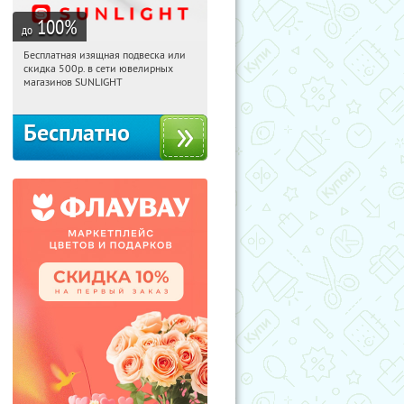
100
%
до
Бесплатная изящная подвеска или
07:44:28
Получили:
74
скидка 500р. в сети ювелирных
Россия
магазинов SUNLIGHT
Бесплатно