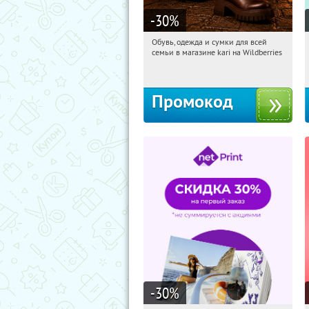
-30
%
Обувь, одежда и сумки для всей
07:44:28
Получили:
32
семьи в магазине kari на Wildberries
Россия
Промокод
-30
%