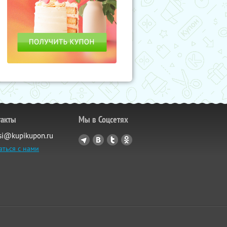
такты
Мы в Соцсетях
si@kupikupon.ru
аться с нами