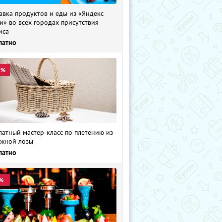
авка продуктов и еды из «Яндекс
и» во всех городах присутствия
иса
латно
0%
латный мастер-класс по плетению из
жной лозы
латно
%