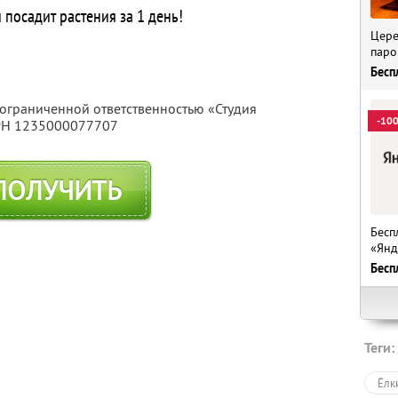
посадит растения за 1 день!
Цере
паро
Бесп
 ограниченной ответственностью «Студия
-10
ГРН 1235000077707
ПОЛУЧИТЬ
Бесп
«Янд
Бесп
Теги:
Ёлк