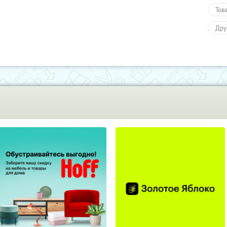
Тов
Дру