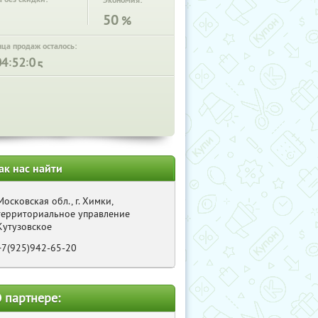
Экономия:
50
%
нца продаж осталось:
:
:
ак нас найти
Московская обл., г. Химки,
территориальное управление
Кутузовское
+7(925)942-65-20
 партнере: