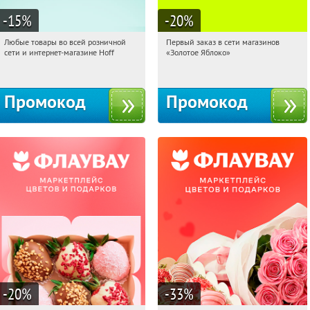
-15
%
-20
%
Любые товары во всей розничной
Первый заказ в сети магазинов
07:44:28
Получили:
83
07:44:28
Получи первым!
сети и интернет-магазине Hoff
«Золотое Яблоко»
Москва, 1-й Волоколамский проезд,
Россия
10с1
Промокод
Промокод
-20
%
-33
%