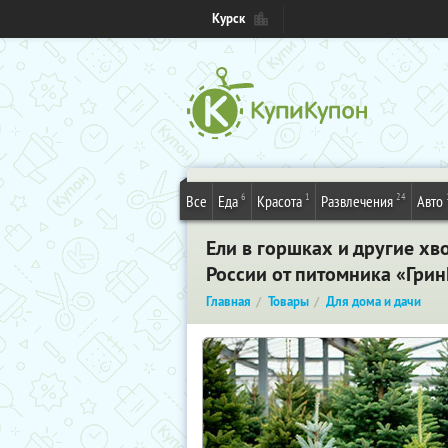
Курск
6
1
24
Все
Еда
Красота
Развлечения
Авто
Ели в горшках и другие хв
России от питомника «Гри
Главная
Товары
Для дома и дачи