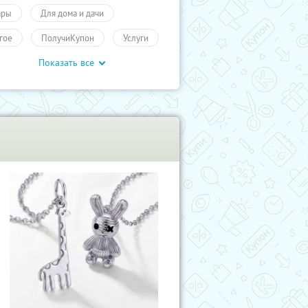
ары
Для дома и дачи
гое
ПолучиКупон
Услуги
Показать все