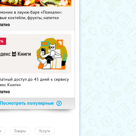
монии в лаунж-баре «Поехали»:
вые коктейли, фрукты, напитки
латно
0%
латный доступ до 45 дней к сервису
екс Книги»
латно
Посмотреть популярные
и
Товары
Услуги