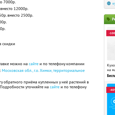
то 7000р.
к
 вместо 12000р.
0р. вместо 2500р.
Р
00р.
0р.
-10
а скидки
тавке можно на
сайте
и по телефону компании
Кухо
на м
:
Московская обл., г.о. Химки, территориальное
Бесп
гу обратного приёма купленных у неё растений в
. Подробности уточняйте на
сайте
и по телефону
-40