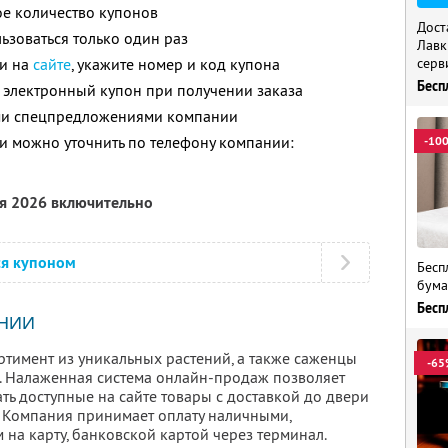
е количество купонов
Дост
зоваться только один раз
Лавк
ли на
сайте
, укажите номер и код купона
серв
Бесп
 электронный купон при получении заказа
ими спецпредложениями компании
 можно уточнить по телефону компании:
-10
ря 2026 включительно
ся купоном
Бесп
бума
Бесп
НИИ
ртимент из уникальных растений, а также саженцы
-65
. Налаженная система онлайн-продаж позволяет
ть доступные на сайте товары с доставкой до двери
. Компания принимает оплату наличными,
на карту, банковской картой через терминал.