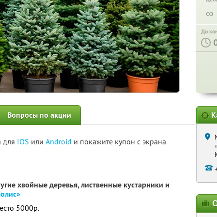
∞
До ко
Вопросы по акции
К
а для
IOS
или
Android
и покажите купон с экрана
ругие хвойные деревья, лиственные кустарники и
Полис»
О
есто 5000р.