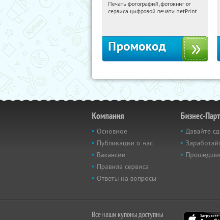
Печать фотографий, фотокниг от
07:44:28
Получили:
4
сервиса цифровой печати netPrint
Россия
Промокод
Компания
Бизнес-Пар
Основное
Давайте сд
Публикации о нас
Заработайт
Вакансии
Прошедши
Правила сервиса
Ответы на вопросы
Все наши купоны доступны