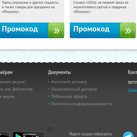
Торты, пирожные и другие сладости,
Скидка 1000р. на первый заказ на
07:44:28
Получили:
6
07:44:28
Получили:
18
а также товары для праздника на
маркетплейсе цветов и подарков
Россия
Россия
«Флаувау»
«Флаувау»
Промокод
Промокод
тнёрам
Документы
Кон
елаем акцию!
Агентский договор
spro
е, как Вебмастер
Лицензионный договор
Связ
е акции
Публичная оферта
Политика конфиденциальности
Ищите скидки поблизости,