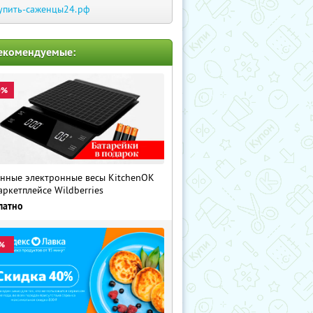
упить-саженцы24.рф
екомендуемые:
0%
нные электронные весы KitchenOK
аркетплейсе Wildberries
латно
%