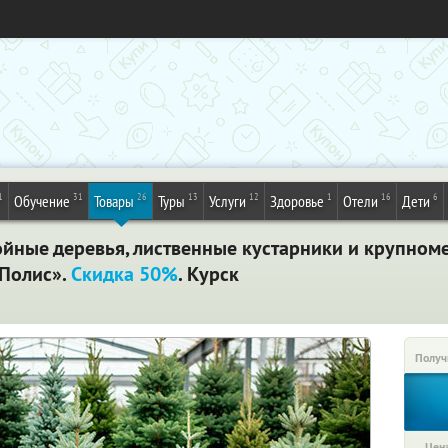
1
31
26
13
12
1
16
6
Обучение
Товары
Туры
Услуги
Здоровье
Отели
Дети
ойные деревья, лиственные кустарники и крупноме
нПолис».
Скидка 50%
. Курск
Получ
Цена