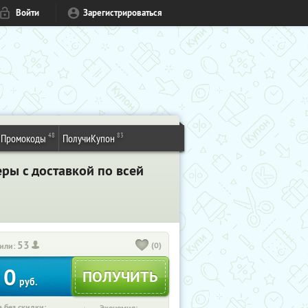
Войти
Зарегистрироваться
48
83
Промокоды
ПолучиКупон
ры с доставкой по всей
53
(0)
или:
0
руб.
 без скидки: