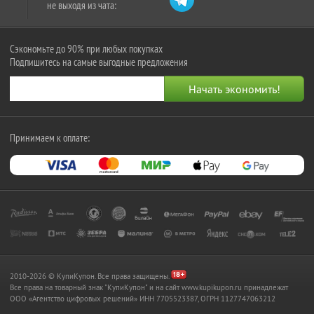
не выходя из чата:
Сэкономьте до 90% при любых покупках
Подпишитесь на самые выгодные предложения
Принимаем к оплате:
2010-2026 © КупиКупон. Все права защищены.
Все права на товарный знак "КупиКупон" и на сайт www.kupikupon.ru принадлежат
OOO «Агентство цифровых решений» ИНН 7705523387, ОГРН 1127747063212