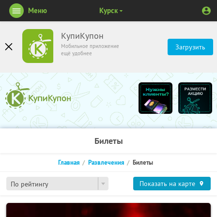
Меню
Курск
КупиКупон
Мобильное приложение
Загрузить
ещё удобнее
Билеты
Главная
Развлечения
Билеты
Показать на карте
По рейтингу