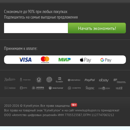
Сэкономьте до 90% при любых покупках
Подпишитесь на самые выгодные предложения
Принимаем к оплате:
2010-2026 © КупиКупон. Все права защищены.
Все права на товарный знак "КупиКупон" и на сайт www.kupikupon.ru принадлежат
OOO «Агентство цифровых решений» ИНН 7705523387, ОГРН 1127747063212