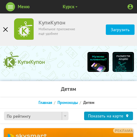
Меню
Курск
КупиКупон
Мобильное приложение
Загрузить
ещё удобнее
Детям
Главная
Промокоды
Детям
Показать на карте
По рейтингу