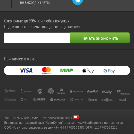
не выходя из чата:
Сэкономьте до 90% при любых покупках
Подпишитесь на самые выгодные предложения
Принимаем к оплате:
2010-2026 © КупиКупон. Все права защищены.
Все права на товарный знак "КупиКупон" и на сайт www.kupikupon.ru принадлежат
OOO «Агентство цифровых решений» ИНН 7705523387, ОГРН 1127747063212