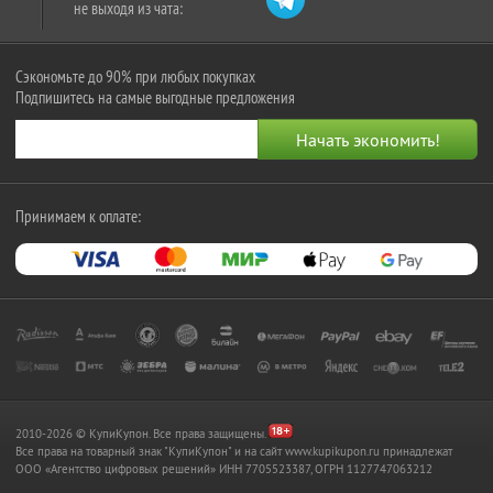
не выходя из чата:
Сэкономьте до 90% при любых покупках
Подпишитесь на самые выгодные предложения
Принимаем к оплате:
2010-2026 © КупиКупон. Все права защищены.
Все права на товарный знак "КупиКупон" и на сайт www.kupikupon.ru принадлежат
OOO «Агентство цифровых решений» ИНН 7705523387, ОГРН 1127747063212