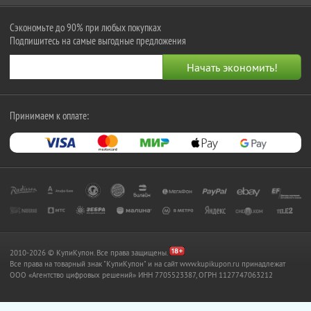
Сэкономьте до 90% при любых покупках
Подпишитесь на самые выгодные предложения
Принимаем к оплате:
2010-2026 © КупиКупон. Все права защищены.
Все права на товарный знак "КупиКупон" и на сайт www.kupikupon.ru принадлежат
OOO «Агентство цифровых решений» ИНН 7705523387, ОГРН 1127747063212