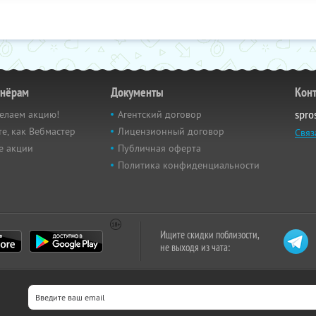
тнёрам
Документы
Кон
елаем акцию!
Агентский договор
spro
е, как Вебмастер
Лицензионный договор
Связ
е акции
Публичная оферта
Политика конфиденциальности
Ищите скидки поблизости,
не выходя из чата: