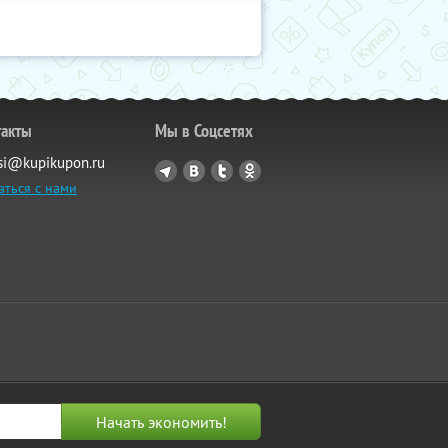
такты
Мы в Соцсетях
si@kupikupon.ru
аться с нами