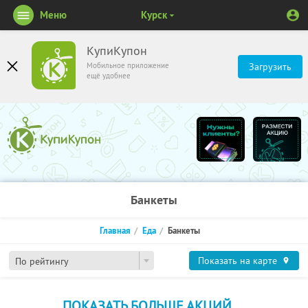
Меню
Курск
КупиКупон
Мобильное приложение
Загрузить
ещё удобнее
Банкеты
Главная
Еда
Банкеты
Показать на карте
По рейтингу
ПОКАЗАТЬ БОЛЬШЕ АКЦИЙ