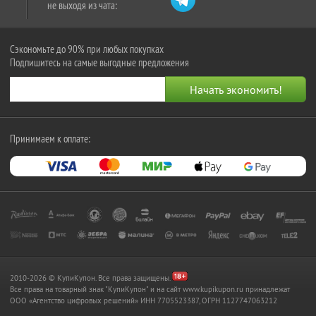
не выходя из чата:
Сэкономьте до 90% при любых покупках
Подпишитесь на самые выгодные предложения
Принимаем к оплате:
2010-2026 © КупиКупон. Все права защищены.
Все права на товарный знак "КупиКупон" и на сайт www.kupikupon.ru принадлежат
OOO «Агентство цифровых решений» ИНН 7705523387, ОГРН 1127747063212