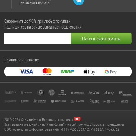
не выходя из чата:
Сэкономьте до 90% при любых покупках
Подпишитесь на самые выгодные предложения
Принимаем к оплате:
2010-2026 © КупиКупон. Все права защищены.
Все права на товарный знак "КупиКупон" и на сайт www.kupikupon.ru принадлежат
OOO «Агентство цифровых решений» ИНН 7705523387, ОГРН 1127747063212