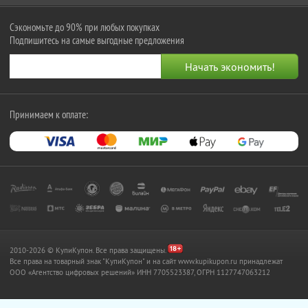
Сэкономьте до 90% при любых покупках
Подпишитесь на самые выгодные предложения
Принимаем к оплате:
2010-2026 © КупиКупон. Все права защищены.
Все права на товарный знак "КупиКупон" и на сайт www.kupikupon.ru принадлежат
OOO «Агентство цифровых решений» ИНН 7705523387, ОГРН 1127747063212