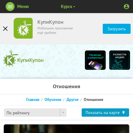
Меню
Курск
КупиКупон
Мобильное приложение
Загрузить
ещё удобнее
Отношения
Главная
Обучение
Другое
Отношения
Показать на карте
По рейтингу