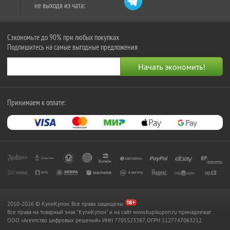
не выходя из чата:
Сэкономьте до 90% при любых покупках
Подпишитесь на самые выгодные предложения
Принимаем к оплате:
2010-2026 © КупиКупон. Все права защищены.
Все права на товарный знак "КупиКупон" и на сайт www.kupikupon.ru принадлежат
OOO «Агентство цифровых решений» ИНН 7705523387, ОГРН 1127747063212