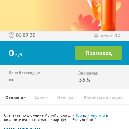
12
:
:
Получили:
0
руб.
Цена без скидки:
Экономия:
∞
35
%
Основное
Адреса
Отзывы
Вопросы по акции
Скачайте приложение КупиКупона для
IOS
или
Android
и
покажите купон с экрана смартфона. Это удобно :)