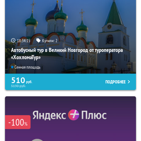
18:34:14
Купили:
2
Автобусный тур в Великий Новгород от туроператора
«ХохломаТур»
Сенная площадь
510
ПОДРОБНЕЕ
руб.
5190
руб.
-100
%