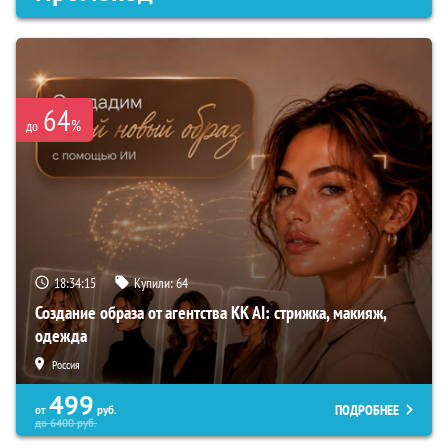
64
%
до
18:34:14
Купили:
64
Создание образа от агентства KK AI: стрижка, макияж,
одежда
Россия
499
ПОДРОБНЕЕ
от
руб.
до
6400
руб.