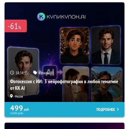
-61
%
18:34:14
Купили:
81
Фотосессия с ИИ: 3 нейрофотографии в любой тематике
от KK AI
Россия
499
ПОДРОБНЕЕ
руб.
1290
руб.