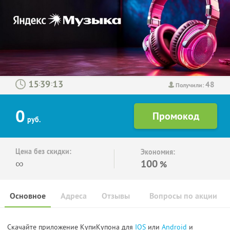
48
:
:
Получили:
0
руб.
Цена без скидки:
Экономия:
∞
100
%
Основное
Адреса
Отзывы
Вопросы по акции
Скачайте приложение КупиКупона для
IOS
или
Android
и