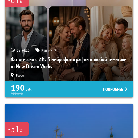
%
18:34:14
Купили:
9
Фотосессия с ИИ: 5 нейрофотографий в любой тематике
от New Dream Works
Россия
190
ПОДРОБНЕЕ
руб.
490
руб.
-51
%