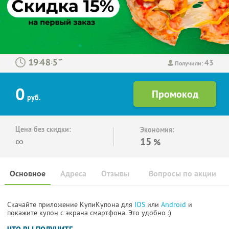
43
:
:
Получили:
0
руб.
Цена без скидки:
Экономия:
∞
15
%
Основное
Адреса
Отзывы
Вопросы по акции
Скачайте приложение КупиКупона для
IOS
или
Android
и
покажите купон с экрана смартфона. Это удобно :)