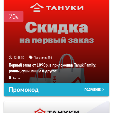
-20
%
22:48:50
Получили:
256
Первый заказ от 1090р. в приложении TanukiFamily:
роллы, суши, пицца и другое
Россия
Промокод
ПОДРОБНЕЕ