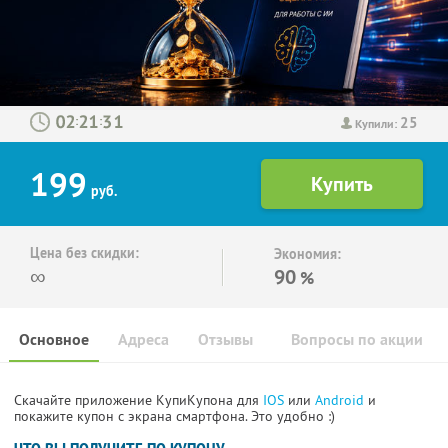
25
:
:
Купили:
199
руб.
Цена без скидки:
Экономия:
∞
90
%
Основное
Адреса
Отзывы
Вопросы по акции
Скачайте приложение КупиКупона для
IOS
или
Android
и
покажите купон с экрана смартфона. Это удобно :)