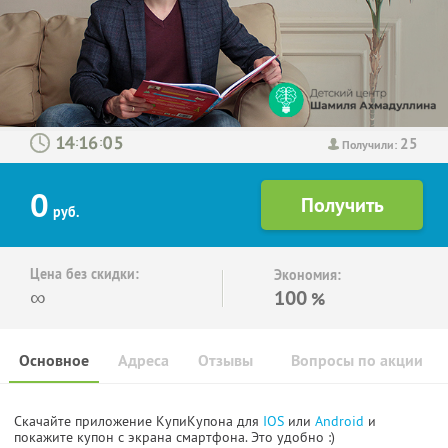
25
:
:
Получили:
0
руб.
Цена без скидки:
Экономия:
∞
100
%
Основное
Адреса
Отзывы
Вопросы по акции
Скачайте приложение КупиКупона для
IOS
или
Android
и
покажите купон с экрана смартфона. Это удобно :)