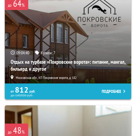
64
%
до
09:04:39
Купили:
7
Отдых на турбазе «Покровские ворота»: питание, мангал,
бильярд и другое
Московская обл., КП Покровские ворота, д. 182
812
ПОДРОБНЕЕ
от
руб.
до
140800
руб.
48
%
до