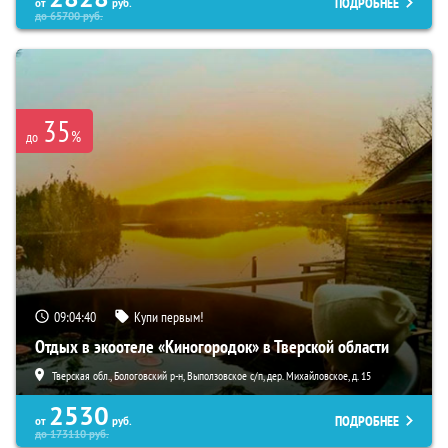
ПОДРОБНЕЕ
от
руб.
до
65700
руб.
35
%
до
09:04:39
Купи первым!
Отдых в экоотеле «Киногородок» в Тверской области
Тверская обл., Бологовский р-н, Выползовское с/п, дер. Михайловское, д. 15
2530
ПОДРОБНЕЕ
от
руб.
до
173110
руб.