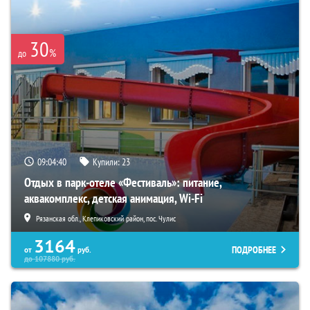
30
%
до
09:04:39
Купили:
23
Отдых в парк-отеле «Фестиваль»: питание,
аквакомплекс, детская анимация, Wi-Fi
Рязанская обл., Клепиковский район, пос. Чулис
3164
ПОДРОБНЕЕ
от
руб.
до
107880
руб.