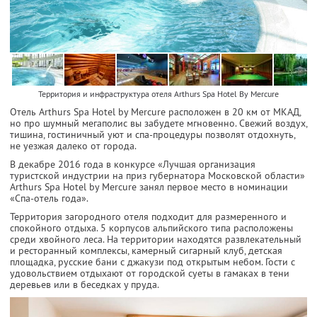
Территория и инфраструктура отеля Arthurs Spa Hotel By Mercure
Отель Arthurs Spa Hotel by Mercure расположен в 20 км от МКАД,
но про шумный мегаполис вы забудете мгновенно. Свежий воздух,
тишина, гостиничный уют и спа-процедуры позволят отдохнуть,
не уезжая далеко от города.
В декабре 2016 года в конкурсе «Лучшая организация
туристской индустрии на приз губернатора Московской области»
Arthurs Spa Hotel by Mercure занял первое место в номинации
«Спа-отель года».
Территория загородного отеля подходит для размеренного и
спокойного отдыха. 5 корпусов альпийского типа расположены
среди хвойного леса. На территории находятся развлекательный
и ресторанный комплексы, камерный сигарный клуб, детская
площадка, русские бани с джакузи под открытым небом. Гости с
удовольствием отдыхают от городской суеты в гамаках в тени
деревьев или в беседках у пруда.