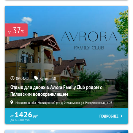
37
%
до
09:04:39
Купили:
10
Отдых для двоих в Avrora Family Club рядом с
Пяловским водохранилищем
Московская обл., Мытищинский р-н, д. Степаньково, ул. Рождественская, д. 25
1426
ПОДРОБНЕЕ
от
руб.
до
60600
руб.