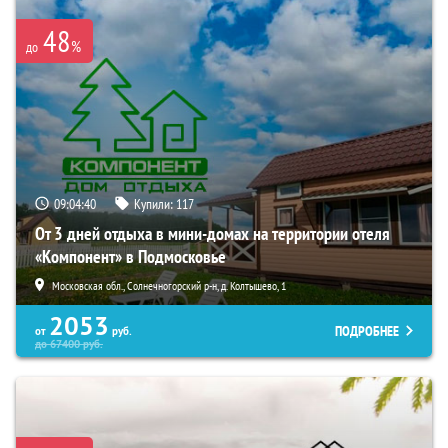
48
%
до
09:04:39
Купили:
117
От 3 дней отдыха в мини-домах на территории отеля
«Компонент» в Подмосковье
Московская обл., Солнечногорский р-н, д. Колтышево, 1
2053
ПОДРОБНЕЕ
от
руб.
до
67400
руб.