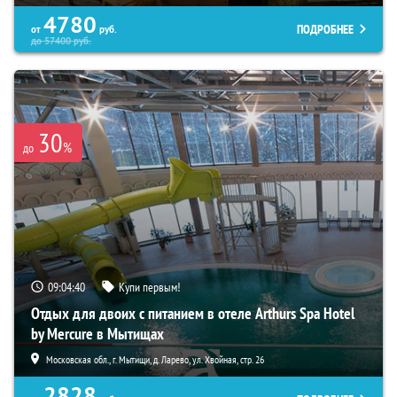
4780
ПОДРОБНЕЕ
от
руб.
до
57400
руб.
30
%
до
09:04:39
Купи первым!
Отдых для двоих с питанием в отеле Arthurs Spa Hotel
by Mercure в Мытищах
Московская обл., г. Мытищи, д. Ларево, ул. Хвойная, стр. 26
2828