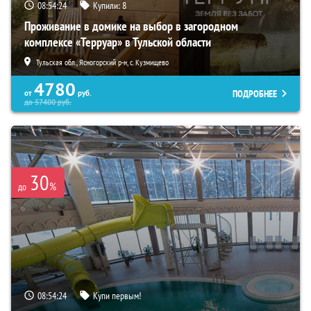
08:54:23
Купили:
8
Проживание в домике на выбор в загородном
комплексе «Терруар» в Тульской области
Тульская обл., Ясногорский р-н, с. Кузмищево
4780
ПОДРОБНЕЕ
от
руб.
до
57400
руб.
30
%
до
08:54:23
Купи первым!