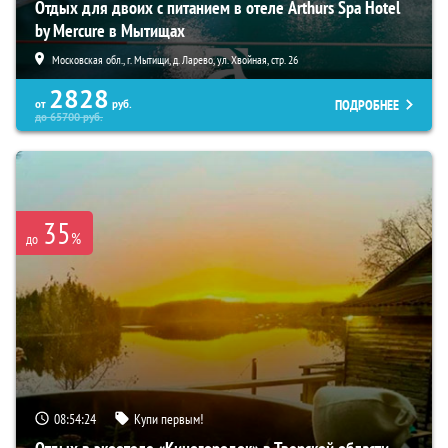
Отдых для двоих с питанием в отеле Arthurs Spa Hotel
by Mercure в Мытищах
Московская обл., г. Мытищи, д. Ларево, ул. Хвойная, стр. 26
2828
ПОДРОБНЕЕ
от
руб.
до
65700
руб.
35
%
до
08:54:23
Купи первым!