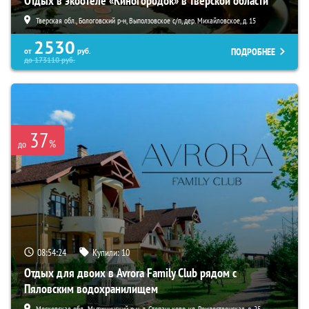
Отдых в экоотеле «Киногородок» в Тверской области
Тверская обл., Бологовский р-н, Выползовское с/п, дер. Михайловское, д. 15
2530
ПОДРОБНЕЕ
от
руб.
до
173110
руб.
37
%
до
08:54:23
Купили:
10
Отдых для двоих в Avrora Family Club рядом с
Пяловским водохранилищем
Московская обл., Мытищинский р-н, д. Степаньково, ул. Рождественская, д. 25