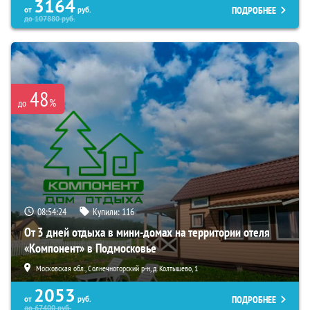
3164
ПОДРОБНЕЕ
от
руб.
до
107880
руб.
48
%
до
08:54:23
Купили:
116
От 3 дней отдыха в мини-домах на территории отеля
«Компонент» в Подмосковье
Московская обл., Солнечногорский р-н, д. Колтышево, 1
2053
ПОДРОБНЕЕ
от
руб.
до
67400
руб.