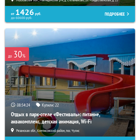
1426
ПОДРОБНЕЕ
от
руб.
до
60600
руб.
30
%
до
08:54:23
Купили:
22
Отдых в парк-отеле «Фестиваль»: питание,
аквакомплекс, детская анимация, Wi-Fi
Рязанская обл., Клепиковский район, пос. Чулис