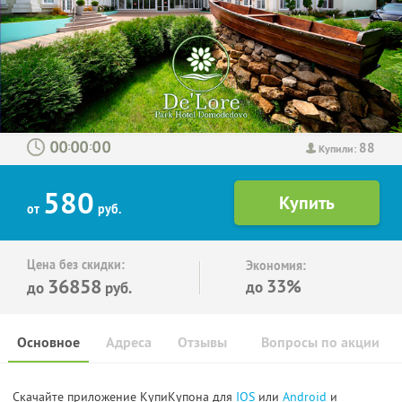
88
:
:
Купили:
580
от
руб.
Цена без скидки:
Экономия:
36858
33%
до
до
руб.
Основное
Адреса
Отзывы
Вопросы по акции
Скачайте приложение КупиКупона для
IOS
или
Android
и