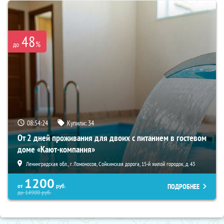
48
%
до
08:54:23
Купили:
34
От 2 дней проживания для двоих с питанием в гостевом
доме «Кают-компания»
Ленинградская обл., г. Ломоносов, Сойкинская дорога, 15-й жилой городок, д. 43
1200
ПОДРОБНЕЕ
от
руб.
до
14900
руб.