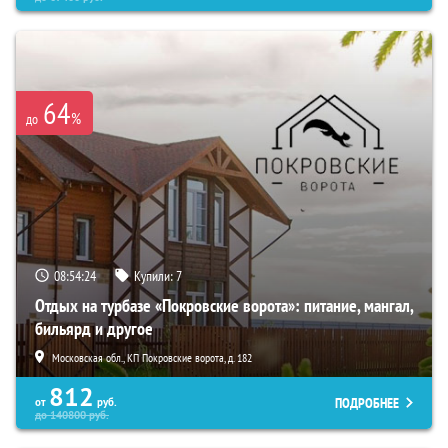
64
%
до
08:54:23
Купили:
7
Отдых на турбазе «Покровские ворота»: питание, мангал,
бильярд и другое
Московская обл., КП Покровские ворота, д. 182
812
ПОДРОБНЕЕ
от
руб.
до
140800
руб.