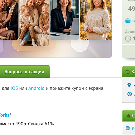
4
До ко
Вопросы по акции
К
а для
IOS
или
Android
и покажите купон с экрана
orks
*
О
вместо 490р. Скидка 61%
n