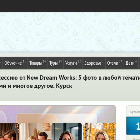
1
31
26
13
12
1
17
6
Обучение
Товары
Туры
Услуги
Здоровье
Отели
Дети
ессию от New Dream Works: 5 фото в любой темати
ми и многое другое. Курск
Купил
Цена