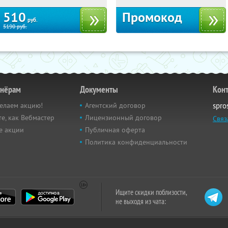
510
Промокод
руб.
5190
руб.
тнёрам
Документы
Кон
елаем акцию!
Агентский договор
spro
е, как Вебмастер
Лицензионный договор
Связ
е акции
Публичная оферта
Политика конфиденциальности
Ищите скидки поблизости,
не выходя из чата: