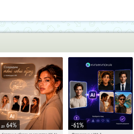
64
%
-61
%
до