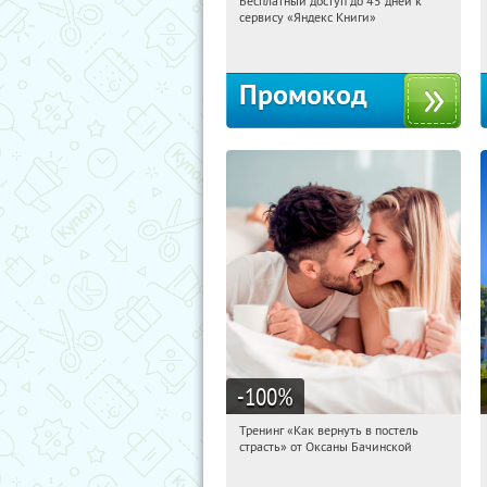
Бесплатный доступ до 45 дней к
18:22:50
Получи первым!
сервису «Яндекс Книги»
Россия
Промокод
-100
%
Тренинг «Как вернуть в постель
18:22:50
Получили:
16
страсть» от Оксаны Бачинской
Россия