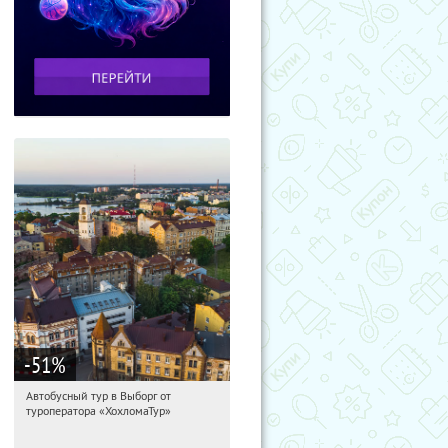
-51
%
Автобусный тур в Выборг от
18:22:50
Купили:
9
туроператора «ХохломаТур»
Сенная площадь