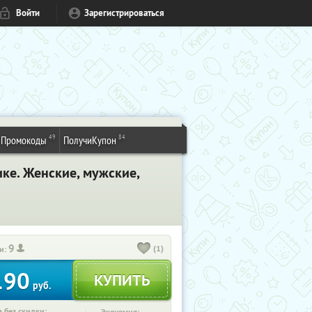
Войти
Зарегистрироваться
49
84
Промокоды
ПолучиКупон
ке. Женские, мужские,
9
(1)
и:
190
руб.
 без скидки: