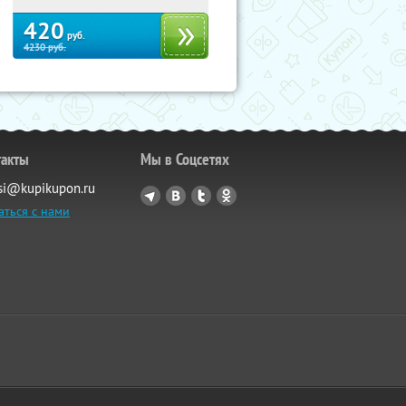
420
руб.
4230
руб.
такты
Мы в Соцсетях
si@kupikupon.ru
аться с нами