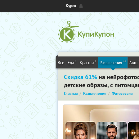
Курск
6
1
24
Все
Еда
Красота
Развлечения
Авто
Скидка 61%
на нейрофотос
детские образы, с питомца
Главная
Развлечения
Фотосессия