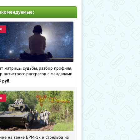
екомендуемые:
%
ет матрицы судьбы, разбор профиля,
р антистресс-раскрасок с мандалами
5
руб.
%
ние на танке БРМ-1к и стрельба из