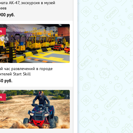
мата АК-47, экскурсия в музей
еев
900
руб.
%
й час развлечений в городе
телей Start Skill
50
руб.
%