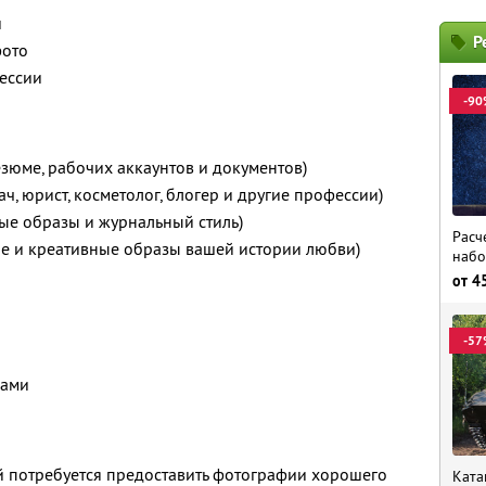
й
Р
фото
ессии
-90
зюме, рабочих аккаунтов и документов)
, юрист, косметолог, блогер и другие профессии)
ые образы и журнальный стиль)
Расч
ие и креативные образы вашей истории любви)
набо
от
4
-57
цами
 потребуется предоставить фотографии хорошего
Ката