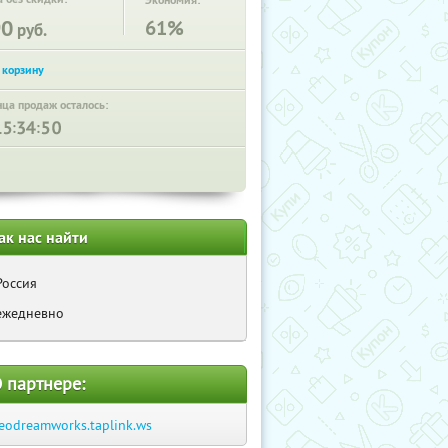
Экономия:
90
61%
руб.
нца продаж осталось:
:
:
ак нас найти
Россия
ежедневно
 партнере:
eodreamworks.taplink.ws