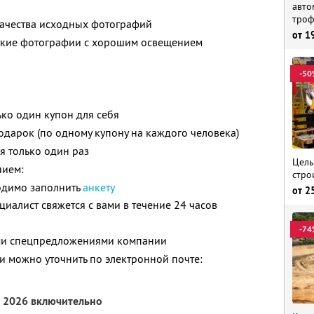
авто
троф
 качества исходных фотографий
от
1
еткие фотографии с хорошим освещением
-50
ько один купон для себя
дарок (по одному купону на каждого человека)
я только один раз
Целы
нием:
строи
одимо заполнить
анкету
от
2
иалист свяжется с вами в течение 24 часов
-74
ими спецпредложениями компании
 можно уточнить по электронной почте:
я 2026 включительно