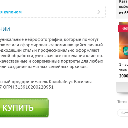
Ката
выбо
ся купоном
от
6
-50
НИИ
 уникальные нейрофотографии, которые помогут
 резюме или сформировать запоминающийся личный
одходящий стиль и профессионально оформляют
вой обработки, учитывая все пожелания клиента.
 качественные и современные портреты для любых
1 ча
 или создание памятных семейных архивов.
чело
200
льный предприниматель Колибабчук Василиса
7
, ОГРН 315910200220951
Теги:
КУПИТЬ
Фот