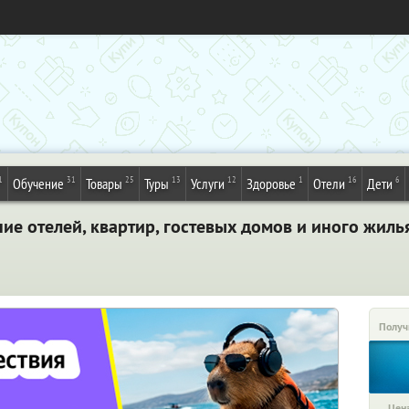
1
31
25
13
12
1
16
6
Обучение
Товары
Туры
Услуги
Здоровье
Отели
Дети
е отелей, квартир, гостевых домов и иного жиль
Получ
Цена