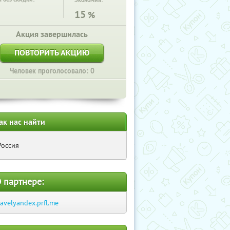
Экономия:
15
%
Акция завершилась
ПОВТОРИТЬ АКЦИЮ
Человек проголосовало: 0
ак нас найти
Россия
 партнере:
ravelyandex.prfl.me