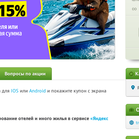
∞
Вопросы по акции
К
а для
IOS
или
Android
и покажите купон с экрана
О
рование отелей и иного жилья в сервисе
«Яндекс
t