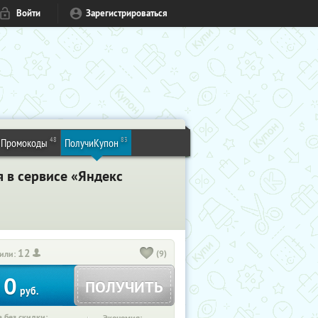
Войти
Зарегистрироваться
48
83
Промокоды
ПолучиКупон
я в сервисе «Яндекс
12
(9)
или:
0
ПОЛУЧИТЬ
руб.
 без скидки: