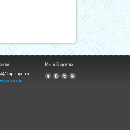
такты
Мы в Соцсетях
si@kupikupon.ru
аться с нами