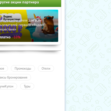
ругие акции партнера
нирование отеля для всех
ьзователей сервиса «Яндекс
тешествия»
сплатно
-10%
ное
Промокоды
Отели
висы бронирования
учиКупон
Туры