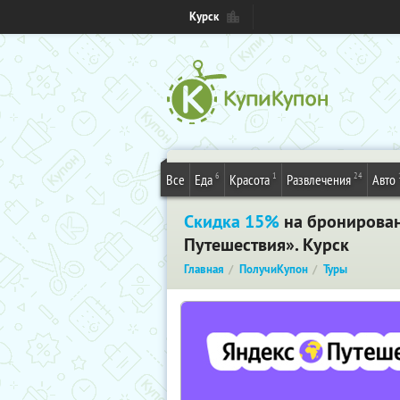
Курск
6
1
24
Все
Еда
Красота
Развлечения
Авто
Скидка 15%
на бронировани
Путешествия». Курск
Главная
ПолучиКупон
Туры