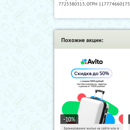
7725380313
, ОГРН 11777466017
Похожие акции:
-10
%
Бронирование жилья на сайте или в
00:01:08
Получили:
11