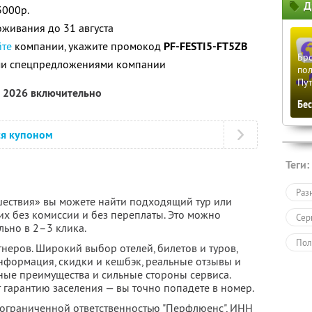
Д
3000р.
живания до 31 августа
йте
компании, укажите промокод
PF-FESTI5-FT5ZB
Бро
ими спецпредложениями компании
пол
Пу
а 2026 включительно
Бе
ся купоном
Теги:
Раз
ествия» вы можете найти подходящий тур или
их без комиссии и без переплаты. Это можно
Сер
льно в 2–3 клика.
Пол
неров. Широкий выбор отелей, билетов и туров,
нформация, скидки и кешбэк, реальные отзывы и
ные преимущества и сильные стороны сервиса.
 гарантию заселения — вы точно попадете в номер.
 ограниченной ответственностью "Перфлюенс",
ИНН