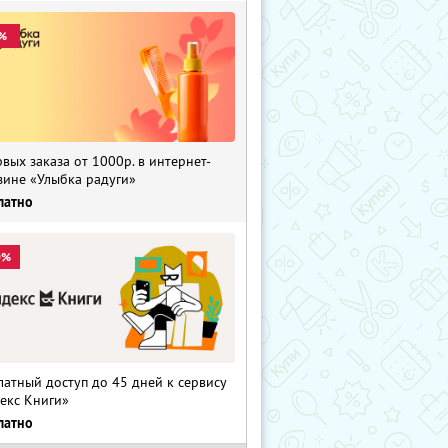
%
рвых заказа от 1000р. в интернет-
зине «Улыбка радуги»
латно
0%
латный доступ до 45 дней к сервису
екс Книги»
латно