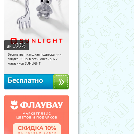
100
%
до
Бесплатная изящная подвеска или
17:57:46
Получили:
74
скидка 500р. в сети ювелирных
Россия
магазинов SUNLIGHT
Бесплатно