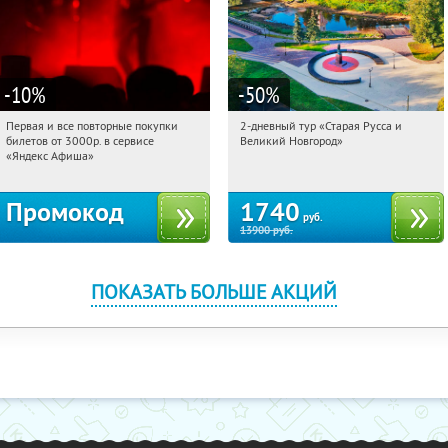
-10
%
-50
%
Первая и все повторные покупки
2-дневный тур «Старая Русса и
00:52:11
Получили:
153
00:52:11
Купили:
8
билетов от 3000р. в сервисе
Великий Новгород»
Достоевская
Россия
«Яндекс Афиша»
Промокод
1740
руб.
13900
руб.
ПОКАЗАТЬ БОЛЬШЕ АКЦИЙ