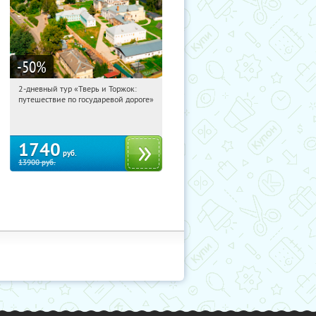
-50
%
2-дневный тур «Тверь и Торжок:
00:52:11
Купили:
30
путешествие по государевой дороге»
Достоевская
1740
руб.
13900
руб.