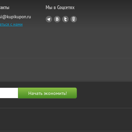
такты
Мы в Соцсетях
si@kupikupon.ru
аться с нами