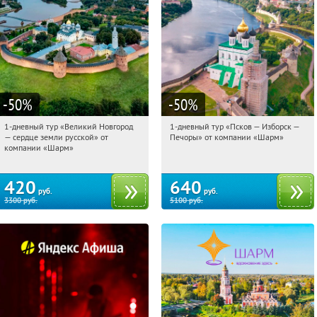
-50
%
-50
%
1-дневный тур «Великий Новгород
1-дневный тур «Псков — Изборск —
00:52:11
Купили:
22
00:52:11
Купили:
12
— сердце земли русской» от
Печоры» от компании «Шарм»
Достоевская
Достоевская
компании «Шарм»
420
640
руб.
руб.
3300
руб.
5100
руб.