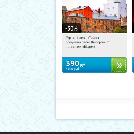
-50
%
Тур на 1 день «Тайны
00:52:11
Купили:
58
средневекового Выборга» от
Достоевская
компании «Шарм»
390
руб.
3100
руб.