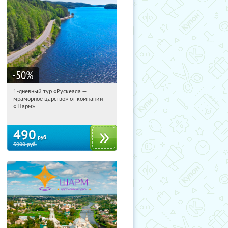
-50
%
1-дневный тур «Рускеала —
00:52:11
Купили:
46
мраморное царство» от компании
Достоевская
«Шарм»
490
руб.
3900
руб.