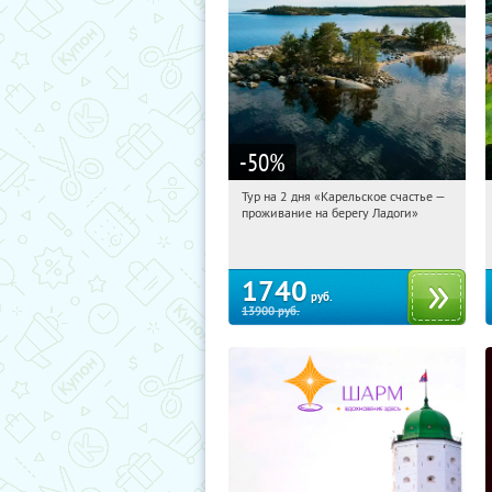
-50
%
Тур на 2 дня «Карельское счастье —
00:52:11
Купили:
39
проживание на берегу Ладоги»
Достоевская
1740
руб.
13900
руб.