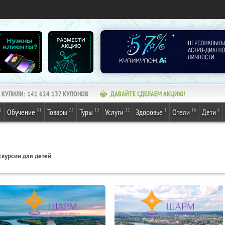
КУПИЛИ:
141 624 137
КУПОНОВ
ДАВАЙТЕ СДЕЛАЕМ АКЦИЮ!
1
31
25
13
12
1
16
6
Обучение
Товары
Туры
Услуги
Здоровье
Отели
Дети
скурсии для детей