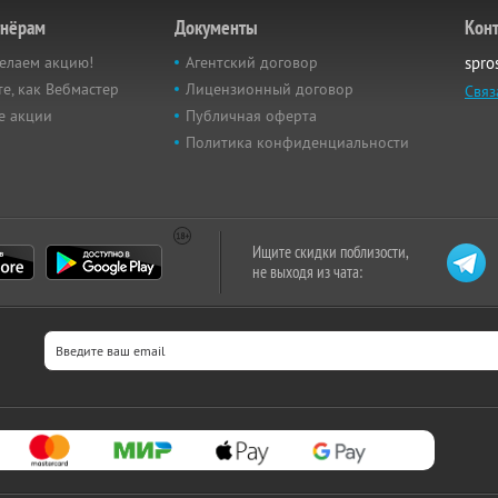
тнёрам
Документы
Кон
елаем акцию!
Агентский договор
spro
е, как Вебмастер
Лицензионный договор
Связ
е акции
Публичная оферта
Политика конфиденциальности
Ищите скидки поблизости,
не выходя из чата: