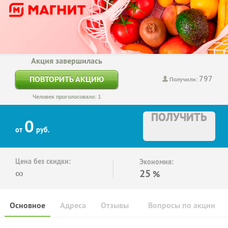
Акция завершилась
797
ПОВТОРИТЬ АКЦИЮ
Получили:
Человек проголосовало: 1
ПОЛУЧИТЬ
0
от
руб.
Цена без скидки:
Экономия:
∞
25
%
Основное
Адреса
Отзывы
Вопросы по акции