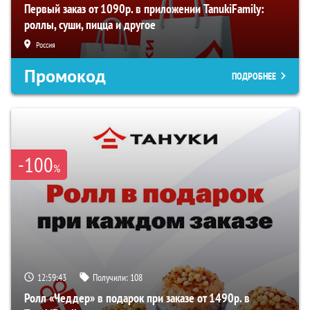
Первый заказ от 1090р. в приложении TanukiFamily:
роллы, суши, пицца и другое
Россия
Промокод
ПОДРОБНЕЕ
-100
%
12:59:42
Получили:
108
Ролл «Чеддер» в подарок при заказе от 1490р. в