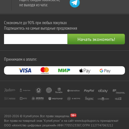
не выходя из чата:
Сэкономьте до 90% при любых покупках
Подпишитесь на самые выгодные предложения
Принимаем к оплате:
2010-2026 © КупиКупон. Все права защищены.
Все права на товарный знак "КупиКупон" и на сайт www.kupikupon.ru принадлежат
OOO «Агентство цифровых решений» ИНН 7705523387, ОГРН 1127747063212