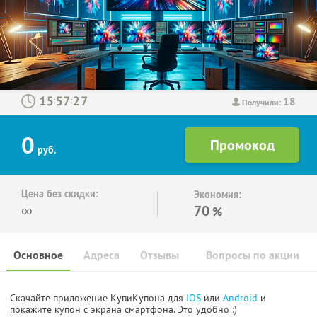
18
:
:
Получили:
0
руб.
Цена без скидки:
Экономия:
∞
70
%
Основное
Адреса
Отзывы
Вопросы по акции
Скачайте приложение КупиКупона для
IOS
или
Android
и
покажите купон с экрана смартфона. Это удобно :)