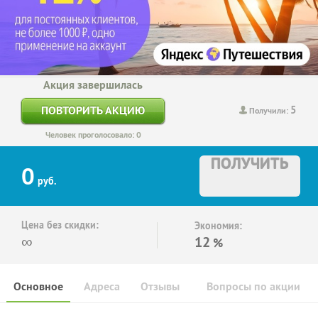
Акция завершилась
5
ПОВТОРИТЬ АКЦИЮ
Получили:
Человек проголосовало: 0
ПОЛУЧИТЬ
0
руб.
Цена без скидки:
Экономия:
∞
12
%
Основное
Адреса
Отзывы
Вопросы по акции