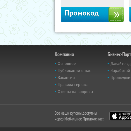
Промокод
Компания
Бизнес-Пар
Основное
Давайте сд
Публикации о нас
Заработайт
Вакансии
Прошедши
Правила сервиса
Ответы на вопросы
Все наши купоны доступны
через Мобильное Приложение: