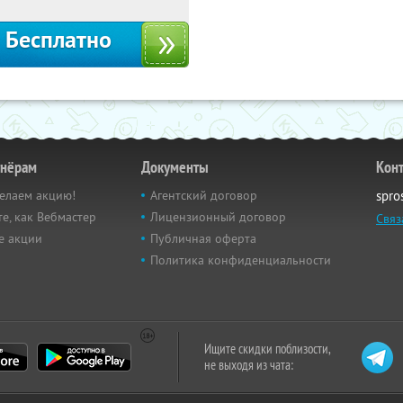
Бесплатно
тнёрам
Документы
Кон
елаем акцию!
Агентский договор
spro
е, как Вебмастер
Лицензионный договор
Связ
е акции
Публичная оферта
Политика конфиденциальности
Ищите скидки поблизости,
не выходя из чата: