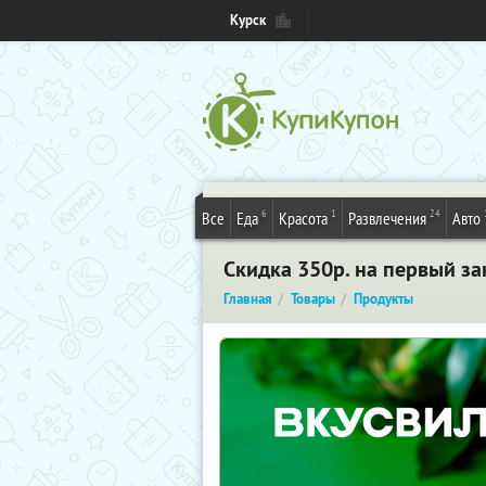
Курск
6
1
24
Все
Еда
Красота
Развлечения
Авто
Скидка 350р. на первый за
Главная
Товары
Продукты