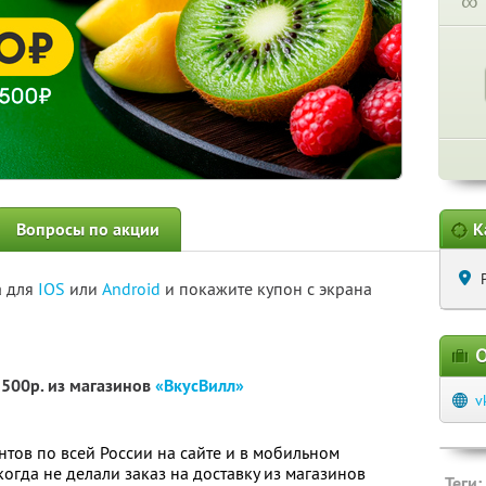
∞
Вопросы по акции
К
а для
IOS
или
Android
и покажите купон с экрана
О
2500р. из магазинов
«ВкусВилл»
v
нтов по всей России на сайте и в мобильном
огда не делали заказ на доставку из магазинов
Теги: