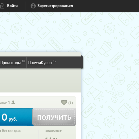
Войти
Зарегистрироваться
48
83
Промокоды
ПолучиКупон
1
(1)
или:
0
ПОЛУЧИТЬ
руб.
 без скидки:
Экономия: