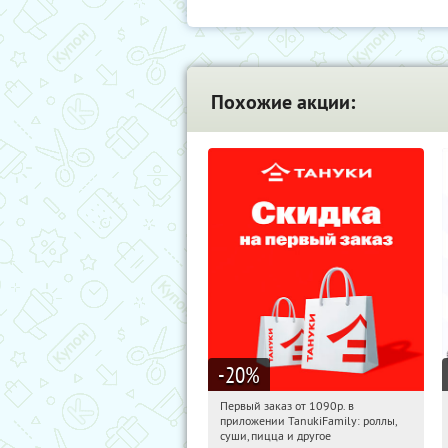
Похожие акции:
-20
%
Первый заказ от 1090р. в
02:06:44
Получили:
256
приложении TanukiFamily: роллы,
Россия
суши, пицца и другое