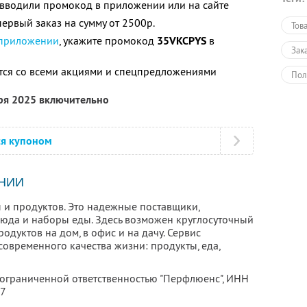
е вводили промокод в приложении или на сайте
ервый заказ на сумму от 2500р.
Тов
 приложении
, укажите промокод
35VKCPYS
в
Зак
тся со всеми акциями и спецпредложениями
Пол
бря 2025 включительно
ся купоном
НИИ
 и продуктов. Это надежные поставщики,
люда и наборы еды. Здесь возможен круглосуточный
родуктов на дом, в офис и на дачу. Сервис
овременного качества жизни: продукты, еда,
 ограниченной ответственностью "Перфлюенс",
ИНН
57