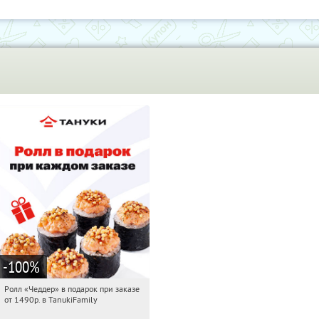
-100
%
Ролл «Чеддер» в подарок при заказе
02:06:44
Получили:
108
от 1490р. в TanukiFamily
Россия