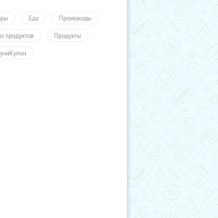
ары
Еда
Промокоды
аз продуктов
Продукты
учиКупон