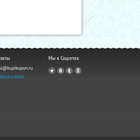
такты
Мы в Соцсетях
si@kupikupon.ru
аться с нами