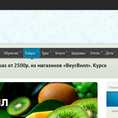
1
31
25
13
12
1
16
6
Обучение
Товары
Туры
Услуги
Здоровье
Отели
Дети
каз от 2500р. из магазинов «ВкусВилл». Курск
Получ
Цена