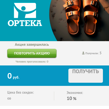
Акция завершилась
5
ПОВТОРИТЬ АКЦИЮ
Получили:
Человек проголосовало: 0
ПОЛУЧИТЬ
0
руб.
Цена без скидки:
Экономия:
∞
10
%